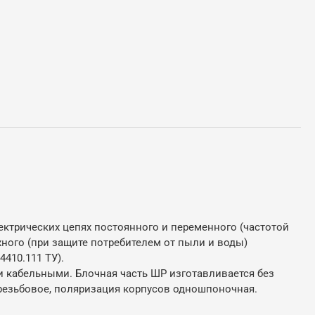
трических цепях постоянного и переменного (частотой
жного (при защите потребителем от пыли и воды)
410.111 ТУ).
 и кабельными. Блочная часть ШР изготавливается без
 резьбовое, поляризация корпусов одношпоночная.