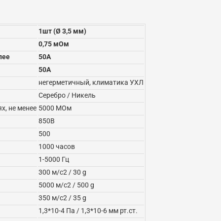
1шт (Ø 3,5 мм)
0,75 мОм
лее
50А
50А
негерметичный, климатика УХЛ
Серебро / Никель
х, не менее
5000 МОм
850В
500
1000 часов
1-5000 Гц
300 м/с2 / 30 g
5000 м/с2 / 500 g
350 м/с2 / 35 g
1,3*10-4 Па / 1,3*10-6 мм рт.ст.