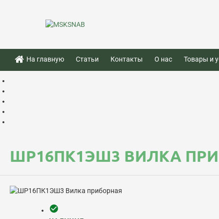
На главную
Статьи
Контакты
О нас
Товары и у
ШР16ПК1ЭШ3 ВИЛКА ПР