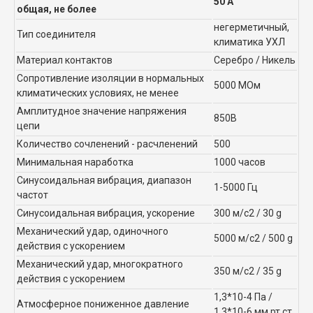
50 А
общая, не более
негерметичный,
Тип соединителя
климатика УХЛ
Материал контактов
Серебро / Никель
Сопротивление изоляции в нормальных
5000 МОм
климатических условиях, не менее
Амплитудное значение напряжения
850В
цепи
Количество сочленений - расчленений
500
Минимальная наработка
1000 часов
Синусоидальная вибрация, диапазон
1-5000 Гц
частот
Синусоидальная вибрация, ускорение
300 м/с2 / 30 g
Механический удар, одиночного
5000 м/с2 / 500 g
действия с ускорением
Механический удар, многократного
350 м/с2 / 35 g
действия с ускорением
1,3*10-4 Па /
Атмосферное пониженное давление
1,3*10-6 мм рт.ст.