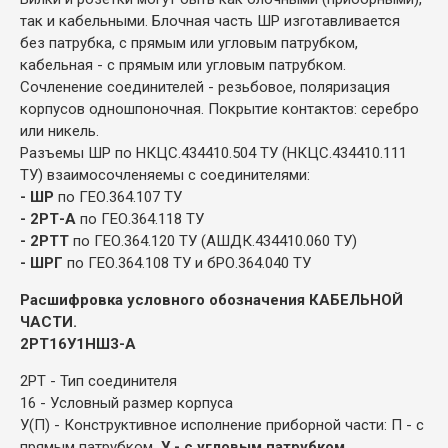
так и кабельными. Блочная часть ШР изготавливается
без патрубка, с прямым или угловым патрубком,
кабельная - с прямым или угловым патрубком.
Сочленение соединителей - резьбовое, поляризация
корпусов одношпоночная. Покрытие контактов: серебро
или никель.
Разъемы ШР по НКЦС.434410.504 ТУ (НКЦС.434410.111
ТУ) взаимосочленяемы с соединителями:
- ШР
по ГЕО.364.107 ТУ
- 2РТ-А
по ГЕО.364.118 ТУ
- 2РТТ
по ГЕО.364.120 ТУ (АШДК.434410.060 ТУ)
- ШРГ
по ГЕО.364.108 ТУ и бРО.364.040 ТУ
Расшифровка условного обозначения КАБЕЛЬНОЙ
ЧАСТИ.
2РТ16У1НШ3-А
2РТ - Тип соединителя
16 - Условный размер корпуса
У(П) - Конструктивное исполнение приборной части: П - с
прямым патрубком
, У - с угловым патрубком