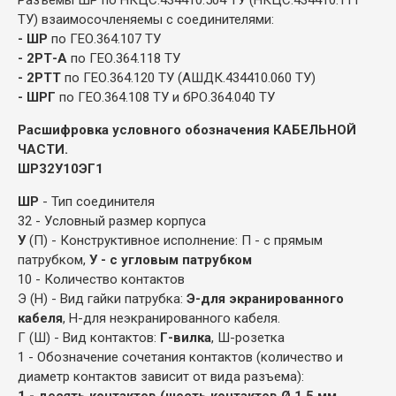
ТУ) взаимосочленяемы с соединителями:
- ШР
по ГЕО.364.107 ТУ
- 2РТ-А
по ГЕО.364.118 ТУ
- 2РТТ
по ГЕО.364.120 ТУ (АШДК.434410.060 ТУ)
- ШРГ
по ГЕО.364.108 ТУ и бРО.364.040 ТУ
Расшифровка условного обозначения КАБЕЛЬНОЙ
ЧАСТИ.
ШР32У10ЭГ1
ШР
- Тип соединителя
32 - Условный размер корпуса
У
(П) - Конструктивное исполнение: П - с прямым
патрубком,
У - с угловым патрубком
10 - Количество контактов
Э (Н) - Вид гайки патрубка:
Э-для экранированного
кабеля
, Н-для неэкранированного кабеля.
Г (Ш) - Вид контактов:
Г-вилка
, Ш-розетка
1 - Обозначение сочетания контактов (количество и
диаметр контактов зависит от вида разъема):
1 - десять контактов (шесть контактов Ø 1,5 мм,