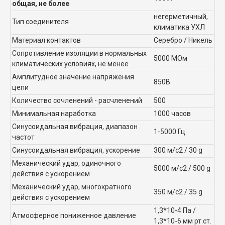
общая, не более
негерметичный,
Тип соединителя
климатика УХЛ
Материал контактов
Серебро / Никель
Сопротивление изоляции в нормальных
5000 МОм
климатических условиях, не менее
Амплитудное значение напряжения
850В
цепи
Количество сочленений - расчленений
500
Минимальная наработка
1000 часов
Синусоидальная вибрация, диапазон
1-5000 Гц
частот
Синусоидальная вибрация, ускорение
300 м/с2 / 30 g
Механический удар, одиночного
5000 м/с2 / 500 g
действия с ускорением
Механический удар, многократного
350 м/с2 / 35 g
действия с ускорением
1,3*10-4 Па /
Атмосферное пониженное давление
1,3*10-6 мм рт.ст.