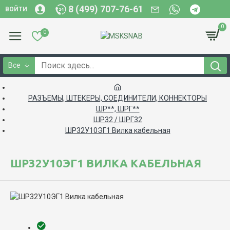
8 (499) 707-76-61
ВОЙТИ
0
0
Все
РАЗЪЕМЫ, ШТЕКЕРЫ, СОЕДИНИТЕЛИ, КОННЕКТОРЫ
ШР**, ШРГ**
ШР32 / ШРГ32
ШР32У10ЭГ1 Вилка кабельная
ШР32У10ЭГ1 ВИЛКА КАБЕЛЬНАЯ