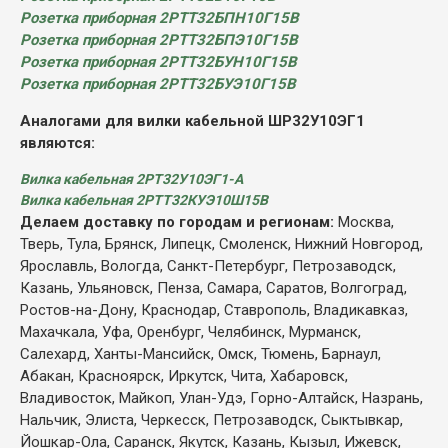
Розетка приборная 2РТТ32БПН10Г15В
Розетка приборная 2РТТ32БПЭ10Г15В
Розетка приборная 2РТТ32БУН10Г15В
Розетка приборная 2РТТ32БУЭ10Г15В
Аналогами для вилки кабельной ШР32У10ЭГ1
являются:
Вилка кабельная 2РТ32У10ЭГ1-А
Вилка кабельная 2РТТ32КУЭ10Ш15В
Делаем доставку по городам и регионам:
Москва,
Тверь, Тула, Брянск, Липецк, Смоленск, Нижний Новгород,
Ярославль, Вологда, Санкт-Петербург, Петрозаводск,
Казань, Ульяновск, Пенза, Самара, Саратов, Волгоград,
Ростов-на-Дону, Краснодар, Ставрополь, Владикавказ,
Махачкала, Уфа, Оренбург, Челябинск, Мурманск,
Салехард, Ханты-Мансийск, Омск, Тюмень, Барнаул,
Абакан, Красноярск, Иркутск, Чита, Хабаровск,
Владивосток, Майкоп, Улан-Удэ, Горно-Алтайск, Назрань,
Нальчик, Элиста, Черкесск, Петрозаводск, Сыктывкар,
Йошкар-Ола, Саранск, Якутск, Казань, Кызыл, Ижевск,