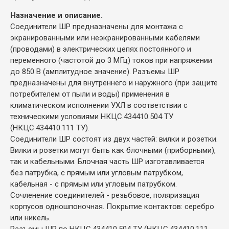
Назначение и описание.
Соединители ШР предназначены для монтажа с
экранированными или неэкранированными кабелями
(проводами) в электрических цепях постоянного и
переменного (частотой до 3 МГц) токов при напряжении
до 850 В (амплитудное значение). Разъемы ШР
предназначены для внутреннего и наружного (при защите
потребителем от пыли и воды) применения в
климатическом исполнении УХЛ в соответствии с
техническими условиями НКЦС.434410.504 ТУ
(НКЦС.434410.111 ТУ).
Соединители ШР состоят из двух частей: вилки и розетки.
Вилки и розетки могут быть как блочными (приборными),
так и кабельными. Блочная часть ШР изготавливается
без патрубка, с прямым или угловым патрубком,
кабельная - с прямым или угловым патрубком.
Сочленение соединителей - резьбовое, поляризация
корпусов одношпоночная. Покрытие контактов: серебро
или никель.
Разъемы ШР по НКЦС.434410.504 ТУ (НКЦС.434410.111