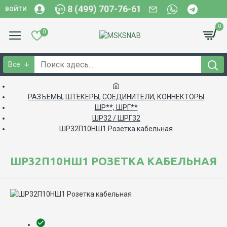
8 (499) 707-76-61
ВОЙТИ
0
0
Все
РАЗЪЕМЫ, ШТЕКЕРЫ, СОЕДИНИТЕЛИ, КОННЕКТОРЫ
ШР**, ШРГ**
ШР32 / ШРГ32
ШР32П10НШ1 Розетка кабельная
ШР32П10НШ1 РОЗЕТКА КАБЕЛЬНАЯ