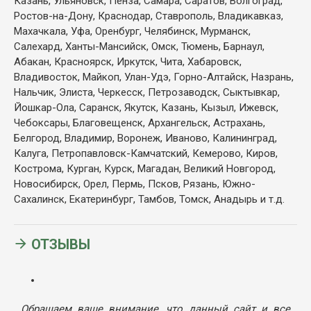
Казань, Ульяновск, Пенза, Самара, Саратов, Волгоград,
Ростов-на-Дону, Краснодар, Ставрополь, Владикавказ,
Махачкала, Уфа, Оренбург, Челябинск, Мурманск,
Салехард, Ханты-Мансийск, Омск, Тюмень, Барнаул,
Абакан, Красноярск, Иркутск, Чита, Хабаровск,
Владивосток, Майкоп, Улан-Удэ, Горно-Алтайск, Назрань,
Нальчик, Элиста, Черкесск, Петрозаводск, Сыктывкар,
Йошкар-Ола, Саранск, Якутск, Казань, Кызыл, Ижевск,
Чебоксары, Благовещенск, Архангельск, Астрахань,
Белгород, Владимир, Воронеж, Иваново, Калининград,
Калуга, Петропавловск-Камчатский, Кемерово, Киров,
Кострома, Курган, Курск, Магадан, Великий Новгород,
Новосибирск, Орел, Пермь, Псков, Рязань, Южно-
Сахалинск, Екатеринбург, Тамбов, Томск, Анадырь и т.д.
ОТЗЫВЫ
Обращаем ваше внимание, что данный сайт и все