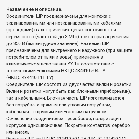
Назначение и описание.
Соединители ШР предназначены для монтажа с
экранированными или неэкранированными кабелями
(проводами) в электрических цепях постоянного и
переменного (частотой до 3 МГц) токов при напряжении
до 850 В (амплитудное значение). Разъемы ШР
предназначены для внутреннего и наружного (при защите
потребителем от пыли и воды) применения в
климатическом исполнении УХЛ в соответствии с
техническими условиями НКЦС.434410.504 ТУ
(НКЦС.434410.111 ТУ).
Соединители ШР состоят из двух частей: вилки и розетки.
Вилки и розетки могут быть как блочными (приборными),
так и кабельными. Блочная часть ШР изготавливается
без патрубка, с прямым или угловым патрубком,
кабельная - с прямым или угловым патрубком.
Сочленение соединителей - резьбовое, поляризация
корпусов одношпоночная. Покрытие контактов: серебро
или никель.
Разъемы ШР по НКЦС.434410.504 ТУ (НКЦС.434410.111