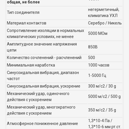
общая, не более
негерметичный,
Тип соединителя
климатика УХЛ
Материал контактов
Серебро / Никель
Сопротивление изоляции в нормальных
5000 МОм
климатических условиях, не менее
Амплитудное значение напряжения
850В
цепи
Количество сочленений - расчленений
500
Минимальная наработка
1000 часов
Синусоидальная вибрация, диапазон
1-5000 Гц
частот
Синусоидальная вибрация, ускорение
300 м/с2 / 30 g
Механический удар, одиночного
5000 м/с2 / 500 g
действия с ускорением
Механический удар, многократного
350 м/с2 / 35 g
действия с ускорением
1,3*10-4 Па /
Атмосферное пониженное давление
1,3*10-6 мм рт.ст.