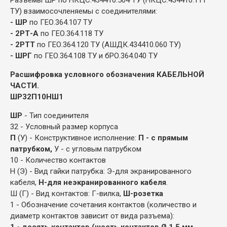
ТУ) взаимосочленяемы с соединителями:
- ШР
по ГЕО.364.107 ТУ
- 2РТ-А
по ГЕО.364.118 ТУ
- 2РТТ
по ГЕО.364.120 ТУ (АШДК.434410.060 ТУ)
- ШРГ
по ГЕО.364.108 ТУ и бРО.364.040 ТУ
Расшифровка условного обозначения КАБЕЛЬНОЙ
ЧАСТИ.
ШР32П10НШ1
ШР
- Тип соединителя
32 - Условный размер корпуса
П
(У) - Конструктивное исполнение:
П - с прямым
патрубком,
У - с угловым патрубком
10 - Количество контактов
Н (Э) - Вид гайки патрубка: Э-для экранированного
кабеля,
Н-для неэкранированного кабеля
.
Ш (Г) - Вид контактов: Г-вилка,
Ш-розетка
1 - Обозначение сочетания контактов (количество и
диаметр контактов зависит от вида разъема):
1 - десять контактов (шесть контактов Ø 1,5 мм,