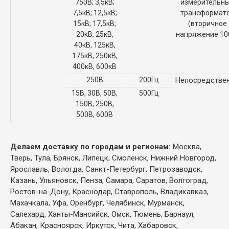
750В; 3,5кВ;
измерительн
7,5кВ; 12,5кВ;
трансформат
15кВ; 17,5кВ;
(вторичное
20кВ, 25кВ,
напряжение 10
40кВ, 125кВ,
175кВ, 250кВ,
400кВ, 600кВ
250В
200Гц
Непосредстве
15В, 30В, 50В,
500Гц
150В, 250В,
500В, 600В
Делаем доставку по городам и регионам:
Москва,
Тверь, Тула, Брянск, Липецк, Смоленск, Нижний Новгород,
Ярославль, Вологда, Санкт-Петербург, Петрозаводск,
Казань, Ульяновск, Пенза, Самара, Саратов, Волгоград,
Ростов-на-Дону, Краснодар, Ставрополь, Владикавказ,
Махачкала, Уфа, Оренбург, Челябинск, Мурманск,
Салехард, Ханты-Мансийск, Омск, Тюмень, Барнаул,
Абакан, Красноярск, Иркутск, Чита, Хабаровск,