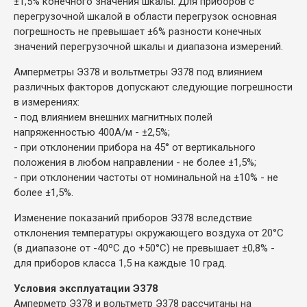
±1,5% конечного значения шкалы. Для приборов с
перегрузочной шкалой в области перегрузок основная
погрешность не превышает ±6% разности конечных
значений перегрузочной шкалы и диапазона измерений.
Амперметры Э378 и вольтметры Э378 под влиянием
различных факторов допускают следующие погрешности
в измерениях:
- под влиянием внешних магнитных полей
напряженностью 400А/м - ±2,5%;
- при отклонении прибора на 45° от вертикального
положения в любом направлении - не более ±1,5%;
- при отклонении частоты от номинальной на ±10% - не
более ±1,5%.
Изменение показаний приборов Э378 вследствие
отклонения температуры окружающего воздуха от 20°С
(в диапазоне от -40ºС до +50°С) не превышает ±0,8% -
для приборов класса 1,5 на каждые 10 град.
Условия эксплуатации Э378
Амперметр Э378 и вольтметр Э378 рассчитаны на