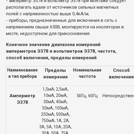
- амперметр Э378 и вольтметр Э378 при монтаже следует
располагать вдали от источников сильных магнитных
полей с напряженностью выше 0,4кА/м;
- приборы, предназначенные для включения в сеть с
напряжением свыше 650В, монтируются на изоляторах в
месте, недоступном для прикосновения.
Конечное значение диапазона измерений
амперметров Э378 и вольтметров Э378, частота,
способ включения, пределы измерений
Наименование
Пределы
Номинальная
Способ
и тип прибора
частота
измерения
включения
1,5мА; 2,5мА,
Амперметр
10мА, 20мА,
50Гц, 60Гц
Непосредстве
30мА, 40мА,
Э378
50мА, 100мА,
250мА, 500мА,
750мА; 1А, 2А,
3А, 5А, 10А, 20А,
30А, 50А, 75А,