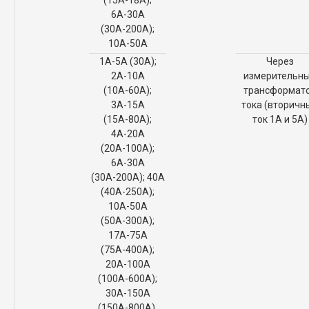
6А-30А
(30А-200А);
10А-50А
1А-5А (30А);
Через
2А-10А
измерительн
(10А-60А);
трансформат
3А-15А
тока (вторичн
(15А-80А);
ток 1А и 5А)
4А-20А
(20А-100А);
6А-30А
(30А-200А); 40А
(40А-250А);
10А-50А
(50А-300А);
17А-75А
(75А-400А);
20А-100А
(100А-600А);
30А-150А
(150А-800А),