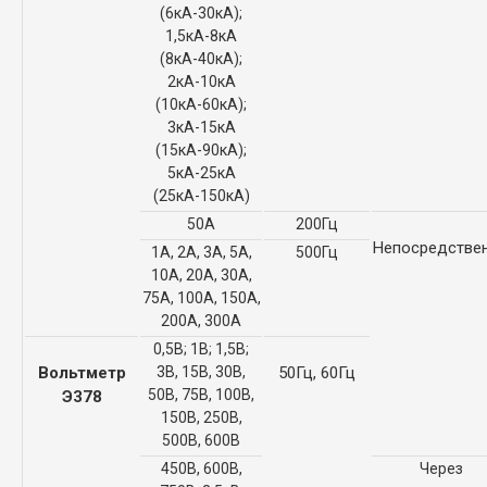
(6кА-30кА);
1,5кА-8кА
(8кА-40кА);
2кА-10кА
(10кА-60кА);
3кА-15кА
(15кА-90кА);
5кА-25кА
(25кА-150кА)
50А
200Гц
Непосредстве
1А, 2А, 3А, 5А,
500Гц
10А, 20А, 30А,
75А, 100А, 150А,
200А, 300А
0,5В; 1В; 1,5В;
Вольтметр
3В, 15В, 30В,
50Гц, 60Гц
50В, 75В, 100В,
Э378
150В, 250В,
500В, 600В
450В, 600В,
Через