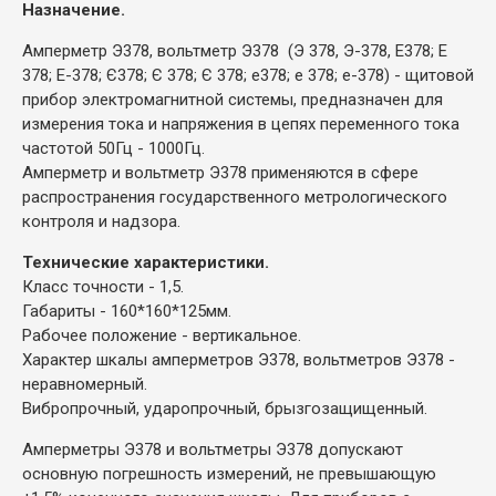
Назначение.
Амперметр Э378, вольтметр Э378 (Э 378, Э-378, Е378; Е
378; Е-378; Є378; Є 378; Є 378; е378; е 378; е-378) - щитовой
прибор электромагнитной системы, предназначен для
измерения тока и напряжения в цепях переменного тока
частотой 50Гц - 1000Гц.
Амперметр и вольтметр Э378 применяются в сфере
распространения государственного метрологического
контроля и надзора.
Технические характеристики.
Класс точности - 1,5.
Габариты - 160*160*125мм.
Рабочее положение - вертикальное.
Характер шкалы амперметров Э378, вольтметров Э378 -
неравномерный.
Вибропрочный, ударопрочный, брызгозащищенный.
Амперметры Э378 и вольтметры Э378 допускают
основную погрешность измерений, не превышающую