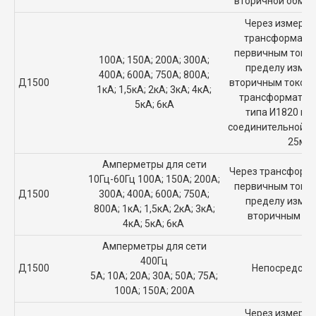
вторичной обмот
Через измерит
трансформатор
первичным током
100А; 150А; 200А; 300А;
пределу измер
400А; 600А; 750А; 800А;
Д1500
вторичным током 
1кА; 1,5кА; 2кА; 3кА; 4кА;
трансформатор 
5кА; 6кА
типа И1820 пр
соединительной л
25м
Амперметры для сети
Через трансформа
10Гц-60Гц 100А; 150А; 200А;
первичным током
Д1500
300А; 400А; 600А; 750А;
пределу измер
800А; 1кА; 1,5кА; 2кА; 3кА;
вторичным то
4кА; 5кА; 6кА
Амперметры для сети
400Гц
Д1500
Непосредств
5А; 10А; 20А; 30А; 50А; 75А;
100А; 150А; 200А
Через измерит