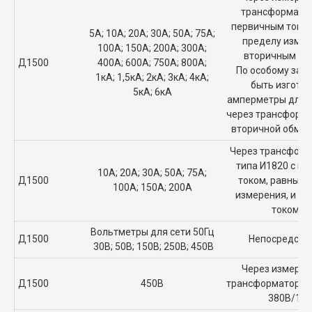
трансформатор
первичным током
5А; 10А; 20А; 30А; 50А; 75А;
пределу измер
100А; 150А; 200А; 300А;
вторичным ток
Д1500
400А; 600А; 750А; 800А;
По особому зака
1кА; 1,5кА; 2кА; 3кА; 4кА;
быть изгото
5кА; 6кА
амперметры для 
через трансформа
вторичной обмот
Через трансформ
типа И1820 с п
10А; 20А; 30А; 50А; 75А;
Д1500
током, рав­ным
100А; 150А; 200А
измерения, и вт
током 1
Вольтметры для сети 50Гц
Д1500
Непосредств
30В; 50В; 150В; 250В; 450В
Через измерит
Д1500
450В
трансформатор н
380В/12