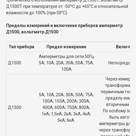
Д1500Т при температуре от -50ºС до +65°С и относительной
влажности до 100% (при 50°С).
Пределы измерений и включение приборов амперметр
Д1500, вольтметр Д1500
Тип прибора
Предел измерения
Включен
Амперметры для сети 50Гц
Д1500
5А; 10А; 20А; 30А; 50А; 75А;
Непосредств
100А
Через измерит
трансформатор
первичным током
5А; 10А; 20А; 30А; 50А; 75А;
пределу измер
100А; 150А; 200А; 300А;
вторичным ток
Д1500
400А; 600А; 750А; 800А;
По особому зака
1кА; 1,5кА; 2кА; 3кА; 4кА;
быть изгото
5кА; 6кА
амперметры для 
через трансформа