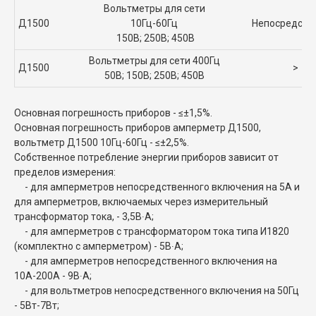
Вольтметры для сети
Д1500
10Гц-60Гц
Непосредств
150В; 250В; 450В
Вольтметры для сети 400Гц
Д1500
>
50В; 150В; 250В; 450В
Основная погрешность приборов - ≤±1,5%.
Основная погрешность приборов амперметр Д1500,
вольтметр Д1500 10Гц-60Гц - ≤±2,5%.
Собственное потребление энергии приборов зависит от
пределов измерения:
- для амперметров непосредственного включения на 5А и
для амперметров, включаемых через измерительный
трансформатор тока, - 3,5В∙А;
- для амперметров с трансформатором тока типа И1820
(комплектно с амперметром) - 5В∙А;
- для амперметров непосредственного включения на
10А-200А - 9В∙А;
- для вольтметров непосредственного включения на 50Гц
- 5Вт-7Вт;