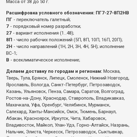
Масса от 38 до 50 г.
Расшифровка условного обозначения: ПГ7-27-8П2НВ
ПГ
- переключатель галетный;
7
- порядковый номер разработки;
27
- вариант исполнения (1...48);
8П
- число рабочих положений (5П, 8П, 10П, 16П, 20П);
2Н
- число направлений (1Н, 2Н, 3Н, 4Н, 5Н); исполнение
ВС-1;
В
- всеклиматическое исполнение;
Делаем доставку по городам и регионам:
Москва,
Тверь, Тула, Брянск, Липецк, Смоленск, Нижний Новгород,
Ярославль, Вологда, Санкт-Петербург, Петрозаводск,
Казань, Ульяновск, Пенза, Самара, Саратов, Волгоград,
Ростов-на-Дону, Краснодар, Ставрополь, Владикавказ,
Махачкала, Уфа, Оренбург, Челябинск, Мурманск,
Салехард, Ханты-Мансийск, Омск, Тюмень, Барнаул,
Абакан, Красноярск, Иркутск, Чита, Хабаровск,
Владивосток, Майкоп, Улан-Удэ, Горно-Алтайск, Назрань,
Нальчик, Элиста, Черкесск, Петрозаводск, Сыктывкар,