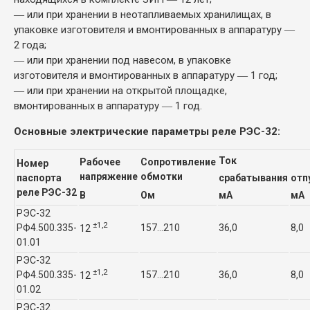
― или при хранении в неотапливаемых хранилищах, в
упаковке изготовителя и вмонтированных в аппаратуру ―
2 года;
― или при хранении под навесом, в упаковке
изготовителя и вмонтированных в аппаратуру ― 1 год;
― или при хранении на открытой площадке,
вмонтированных в аппаратуру ― 1 год.
Основные электрические параметры реле РЭС-32:
Ток
Рабочее
Сопротивление
Номер
напряжение
обмотки
паспорта
срабатывания
отп
реле РЭС-32
В
Ом
мА
мА
РЭС-32
±1,2
РФ4.500.335-
157…210
36,0
8,0
12
01.01
РЭС-32
±1,2
РФ4.500.335-
157…210
36,0
8,0
12
01.02
РЭС-32