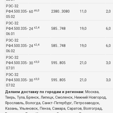
РЭС-32
±6,0
РФ4.500.335-
2380…3080
11,0
2,0
60
05.02
РЭС-32
±2,4
РФ4.500.335-
585…748
19,0
6,0
24
06.01
РЭС-32
±2,4
РФ4.500.335-
585…748
19,0
6,0
24
06.02
РЭС-32
±3,0
РФ4.500.335-
595…805
21,0
3,0
30
07.01
РЭС-32
±3,0
РФ4.500.335-
595…805
21,0
3,0
30
07.02
Делаем доставку по городам и регионам:
Москва,
Тверь, Тула, Брянск, Липецк, Смоленск, Нижний Новгород,
Ярославль, Вологда, Санкт-Петербург, Петрозаводск,
Казань, Ульяновск, Пенза, Самара, Саратов, Волгоград,