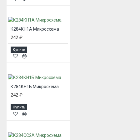
К284КН1А Микросхема
242 ₽
Купить
К284КН1Б Микросхема
242 ₽
Купить