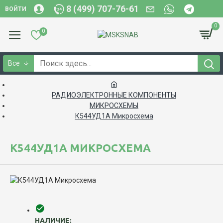
8 (499) 707-76-61
ВОЙТИ
0
0
Все
РАДИОЭЛЕКТРОННЫЕ КОМПОНЕНТЫ
МИКРОСХЕМЫ
К544УД1А Микросхема
К544УД1А МИКРОСХЕМА
НАЛИЧИЕ: