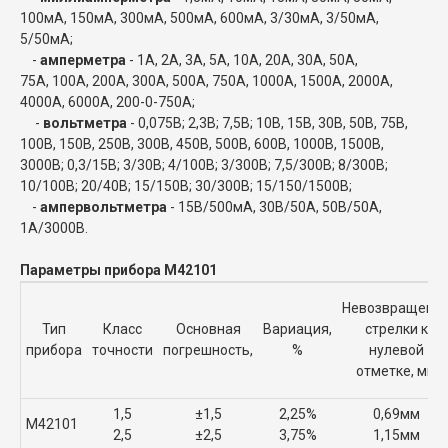
100мА, 150мА, 300мА, 500мА, 600мА, 3/30мА, 3/50мА,
5/50мА;
-
амперметра
- 1А, 2А, 3А, 5А, 10А, 20А, 30А, 50А,
75А, 100А, 200А, 300А, 500А, 750А, 1000А, 1500А, 2000А,
4000А, 6000А, 200-0-750А;
-
вольтметра
- 0,075В; 2,3В; 7,5В; 10В, 15В, 30В, 50В, 75В,
100В, 150В, 250В, 300В, 450В, 500В, 600В, 1000В, 1500В,
3000В; 0,3/15В; 3/30В; 4/100В; 3/300В; 7,5/300В; 8/300В;
10/100В; 20/40В; 15/150В; 30/300В; 15/150/1500В;
-
ампервольтметра
- 15В/500мА, 30В/50А, 50В/50А,
1А/3000В.
Параметры прибора М42101
Невозвращени
Тип
Класс
Основная
Вариация,
стрелки к
прибора
точности
погрешность,
%
нулевой
отметке, мм
1,5
±1,5
2,25%
0,69мм
М42101
2,5
±2,5
3,75%
1,15мм