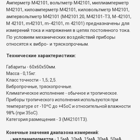
Амперметр М42101, вольтметр М42101, миллиамперметр
М42101, килоамперметр М42101, киловольтметр М42101,
ампервольтметр М42101 (М42101.20, М42101-Т3, М-42101,
M 42101, m42101, m-42101, m 42101) предназначены для
измерений тока и напряжения в цепях постоянного тока.
По условиям механических воздействий приборы
относятся к вибро- и тряскопрочным.
Технические характеристики:
Габариты - 60х60х50мм.
Масса - 0,15кг.
Класс точности - 1,5; 2,5.
Вибропрочные, тряскопрочные.
Климатическое исполнение - обычное и тропическое.
Приборы тропического исполнения используются при
температуре от -10ºС до +45
о
С и относительной влажности
98% (при 35
о
С).
Категория размещения - 3 (М42101Т3).
Конечные значения диапазона измерений:
-
миллиамперметра
- 1,5мА, 10мА, 15мА, 30мА, 50мА,