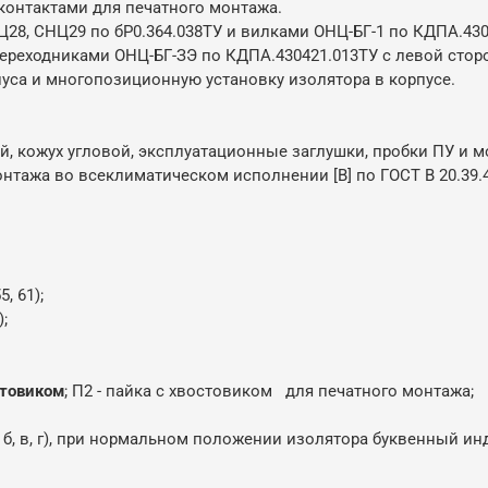
контактами для печатного монтажа.
8, СНЦ29 по бР0.364.038ТУ и вилками ОНЦ-БГ-1 по КДПА.430
ереходниками ОНЦ-БГ-ЗЭ по КДПА.430421.013ТУ с левой стор
са и многопозиционную установку изолятора в корпусе.
 кожух угловой, эксплуатационные заглушки, пробки ПУ и 
тажа во всеклиматическом исполнении [В] по ГОСТ В 20.39.
5, 61);
);
стовиком
; П2 - пайка с хвостовиком для печатного монтажа;
(а, б, в, г), при нормальном положении изолятора буквенный и