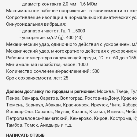
- диаметр контакта 2,0 мм - 1,6 МОм
Максимальное рабочее напряжение в зависимости от схемы
Сопротивление изоляции в нормальных климатических усл
Синусоидальная вибрация:
- диапазон частот, Гц: 1....5000
- ускорение, м/с2 (g): 400 (40)
Механический удар, одиночного действия с ускорением, м/с2
Механический удар, многократного действия с ускорением, 
Рабочая температура окружающей среды, °C: от -60 до +15
Минимальная наработка, часов: 1000
Количество сочленений-расчленений: 500
Срок сохраняемости, лет: 25
Делаем доставку по городам и регионам:
Москва, Тверь, Ту
Пенза, Самара, Саратов, Волгоград, Ростов-на-Дону, Красн
Тюмень, Барнаул, Абакан, Красноярск, Иркутск, Чита, Хабар
Йошкар-Ола, Саранск, Якутск, Казань, Кызыл, Ижевск, Чебо
Петропавловск-Камчатский, Кемерово, Киров, Кострома, Кур
Тамбов, Томск, Анадырь и т.д.
НАПИСАТЬ ОТЗЫВ