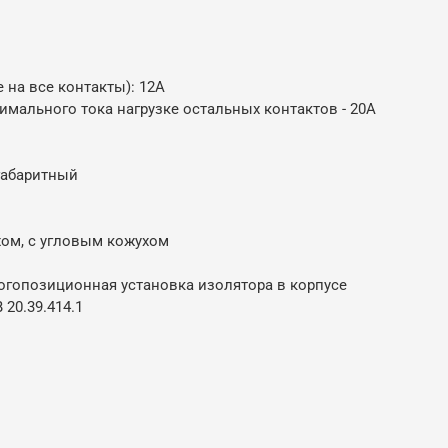
 на все контакты): 12А
мального тока нагрузке остальных контактов - 20А
габаритный
хом, с угловым кожухом
огопозиционная установка изолятора в корпусе
20.39.414.1