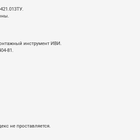
421.013ТУ.
оны.
монтажный инструмент ИВИ.
404-81.
ндекс не проставляется.