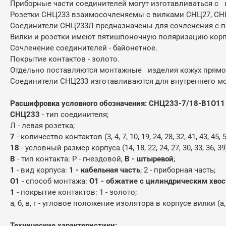
Приборные части соединителей могут изготавливаться с 
Розетки СНЦ233 взаимосочленяемы с вилками СНЦ27, СНЦ2
Соединители СНЦ233Л предназначены для сочленения с п
Вилки и розетки имеют пятишпоночную поляризацию корпу
Сочленение соединителей - байонетное.
Покрытие контактов - золото.
Отдельно поставляются монтажные изделия кожух прямой,
Соединители СНЦ233 изготавливаются для внутреннего мон
Расшифровка условного обозначения: СНЦ233-7/18-В1О11
СНЦ233
- тип соединителя;
Л - левая розетка;
7
- количество контактов (3, 4, 7, 10, 19, 24, 28, 32, 41, 43, 45, 5
18
- условный размер корпуса (14, 18, 22, 24, 27, 30, 33, 36, 39
В
- тип контакта: Р - гнездовой,
В - штыревой
;
1
- вид корпуса:
1 - кабельная часть
; 2 - приборная часть;
О1
- способ монтажа:
О1 - обжатие с цилиндрическим хво
1
- покрытие контактов: 1 - золото;
а, б, в, г - угловое положение изолятора в корпусе вилки 
Технические характеристики: