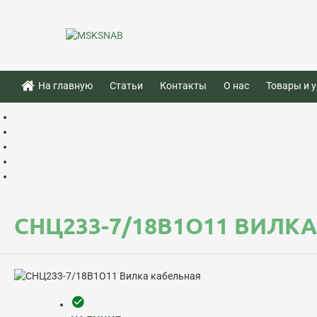
На главную
Статьи
Контакты
О нас
Товары и у
СНЦ233-7/18В1О11 ВИЛК