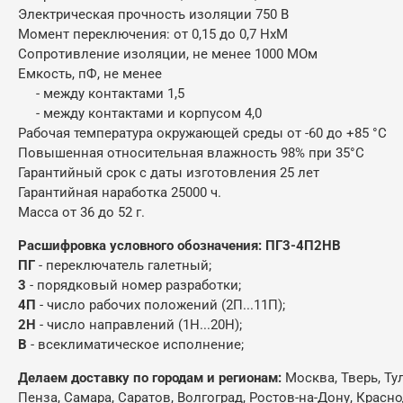
Электрическая прочность изоляции 750 В
Момент переключения: от 0,15 до 0,7 НхМ
Сопротивление изоляции, не менее 1000 МОм
Емкость, пФ, не менее
- между контактами 1,5
- между контактами и корпусом 4,0
Рабочая температура окружающей среды от -60 до +85 °C
Повышенная относительная влажность 98% при 35°C
Гарантийный срок с даты изготовления 25 лет
Гарантийная наработка 25000 ч.
Масса от 36 до 52 г.
Расшифровка условного обозначения: ПГ3-4П2НВ
ПГ
- переключатель галетный;
3
- порядковый номер разработки;
4П
- число рабочих положений (2П...11П);
2Н
- число направлений (1Н...20Н);
В
- всеклиматическое исполнение;
Делаем доставку по городам и регионам:
Москва, Тверь, Ту
Пенза, Самара, Саратов, Волгоград, Ростов-на-Дону, Красн