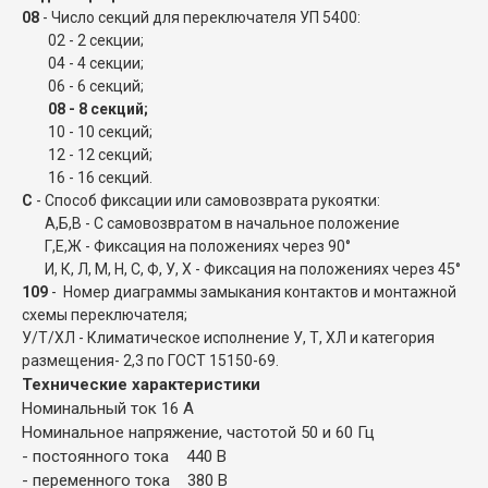
08
- Число секций для переключателя УП 5400:
02 - 2 секции;
04 - 4 секции;
06 - 6 секций;
08 - 8 секций;
10 - 10 секций;
12 - 12 секций;
16 - 16 секций.
С
- Способ фиксации или самовозврата рукоятки:
А,Б,В - С самовозвратом в начальное положение
Г,Е,Ж - Фиксация на положениях через 90°
И, К, Л, М, Н, С, Ф, У, Х - Фиксация на положениях через 45°
109
- Номер диаграммы замыкания контактов и монтажной
схемы переключателя;
У/Т/ХЛ - Климатическое исполнение У, Т, ХЛ и категория
размещения- 2,3 по ГОСТ 15150-69.
Технические характеристики
Номинальный ток 16 А
Номинальное напряжение, частотой 50 и 60 Гц
- постоянного тока 440 В
- переменного тока 380 В