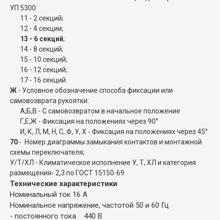
УП 5300:
11 - 2 секций;
12 - 4 секции;
13 - 6 секций
;
14 - 8 секций;
15 - 10 секций;
16 - 12 секций;
17 - 16 секций.
Ж
- Условное обозначение способа фиксации или
самовозврата рукоятки:
А,Б,В - С самовозвратом в начальное положение
Г,Е,Ж - Фиксация на положениях через 90°
И, К, Л, М, Н, С, Ф, У, Х - Фиксация на положениях через 45°
70
- Номер диаграммы замыкания контактов и монтажной
схемы переключателя;
У/Т/ХЛ - Климатическое исполнение У, Т, ХЛ и категория
размещения- 2,3 по ГОСТ 15150-69.
Технические характеристики
Номинальный ток 16 А
Номинальное напряжение, частотой 50 и 60 Гц
- постоянного тока 440 В