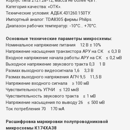
Корпус типа 2121.28-12, масса не более 4,8 г.
Категория качества: «ОТК».
Технические условия: АДБК.431260.150ТУ.
Импортный аналог: TDA8305 фирмы Philips.
Диапазон рабочих температур: -10°С... +70°С.
Основные технические параметры микросхемы:
Номинальное напряжение питания 12 В ± 10%
Напряжение насыщения транзистора АРУ на СК ≤ 0,3 В
Входное напряжение начала работы АРУ на СК ≤ 0,2 мВ
Выходное напряжение звукового тракта 0,3 1 В
Размах выходного видеосигнала 1,6 3,3 В
Размах выходного напряжения АПЧ 9,5 11,5 В
Напряжение входного сигнала ≥ 100 мВ
Чувствительность УПЧИ ≤ 120 мкВ
Чувствительность звукового тракта ≤ 1 мВ
Напряжение насыщения по выводу 26 ≤ 500 мВ
Ток потребления 70 170 мА
Расшифровка маркировки полупроводниковой
микросхемы К174ХА38