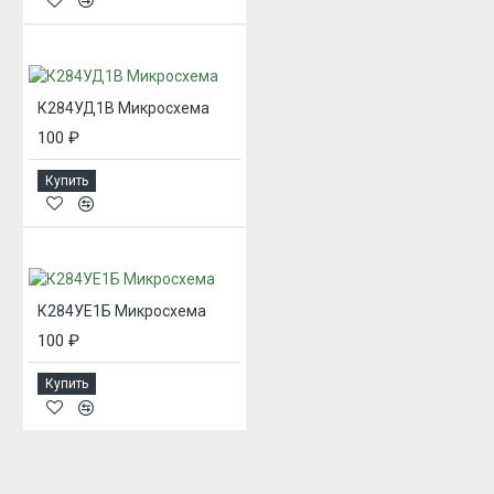
К284УД1В Микросхема
100 ₽
Купить
К284УЕ1Б Микросхема
100 ₽
Купить