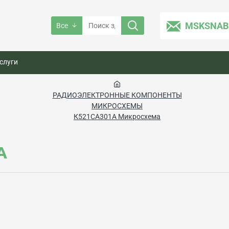
MSKSNAB
Все
слуги
РАДИОЭЛЕКТРОННЫЕ КОМПОНЕНТЫ
МИКРОСХЕМЫ
К521СА301А Микросхема
А