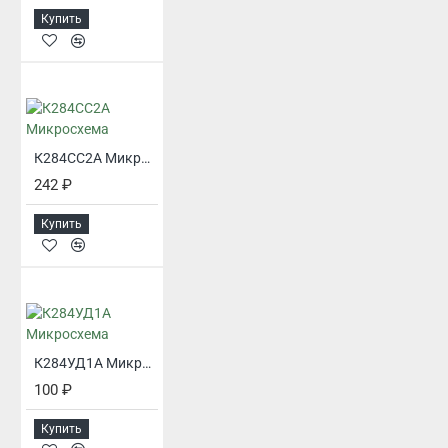
Купить
К284СС2А Микросхема
242 ₽
Купить
К284УД1А Микросхема
100 ₽
Купить