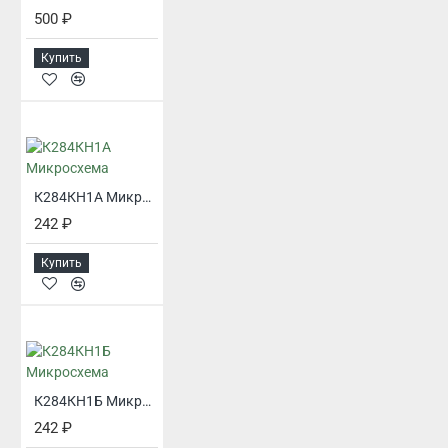
500 ₽
Купить
К284КН1А Микросхема
242 ₽
Купить
К284КН1Б Микросхема
242 ₽