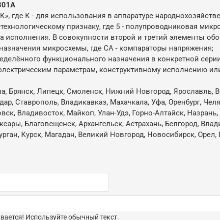
301А
ТК», где К - для использования в аппаратуре народнохозяйств
-технологическому признаку, где 5 - полупроводниковая микр
па исполнения. В совокупности второй и третий элементы об
 назначения микросхемы, где CА - компараторы напряжения;
ределённого функционального назначения в конкретной серии
о электрическим параметрам, конструктивному исполнению ил
ла, Брянск, Липецк, Смоленск, Нижний Новгород, Ярославль, В
одар, Ставрополь, Владикавказ, Махачкала, Уфа, Оренбург, Че
овск, Владивосток, Майкоп, Улан-Удэ, Горно-Алтайск, Назрань
ксары, Благовещенск, Архангельск, Астрахань, Белгород, Влад
ган, Курск, Магадан, Великий Новгород, Новосибирск, Орел, 
ается! Используйте обычный текст.