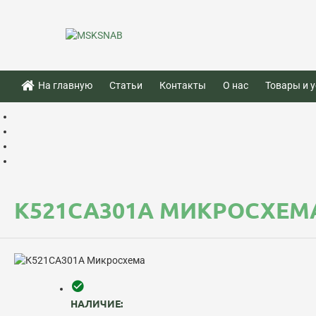
На главную
Статьи
Контакты
О нас
Товары и у
К521СА301А МИКРОСХЕМ
НАЛИЧИЕ: