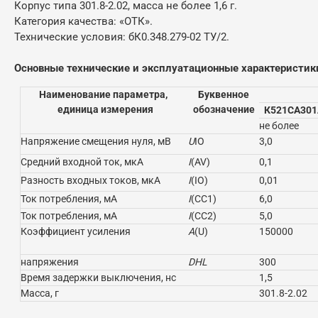
Корпус типа 301.8-2.02, масса не более 1,6 г.
Категория качества: «ОТК».
Технические условия: бК0.348.279-02 ТУ/2.
Основные технические и эксплуатационные характеристик
Наименование параметра,
Буквенное
единица измерения
обозначение
К521СА301
не более
Напряжение смещения нуля, мВ
U
IO
3,0
Средний входной ток, мкА
I
(AV)
0,1
Разность входных токов, мкА
I
(IO)
0,01
Ток потребления, мА
I
(CC1)
6,0
Ток потребления, мА
I
(CC2)
5,0
Коэффициент усиления
A
(U)
150000
напряжения
DHL
300
Время задержки выключения, нс
1,5
Масса, г
301.8-2.02