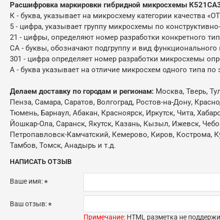
Расшифровка маркировки гибридной микросхемы К521СА
К - буква, указывает на микросхему категории качества «О
5 - цифра, указывает группу микросхемы по конструктивно
21 - цифры, определяют номер разработки конкретного ти
СА - буквы, обозначают подгруппу и вид функционального
301 - цифра определяет номер разработки микросхемы оп
А - буква указывает на отличие микросхем одного типа п
Делаем доставку по городам и регионам:
Москва, Тверь, Ту
Пенза, Самара, Саратов, Волгоград, Ростов-на-Дону, Красн
Тюмень, Барнаул, Абакан, Красноярск, Иркутск, Чита, Хабар
Йошкар-Ола, Саранск, Якутск, Казань, Кызыл, Ижевск, Чебо
Петропавловск-Камчатский, Кемерово, Киров, Кострома, Кур
Тамбов, Томск, Анадырь и т.д.
НАПИСАТЬ ОТЗЫВ
Ваше имя:
Ваш отзыв:
Примечание:
HTML разметка не поддержив