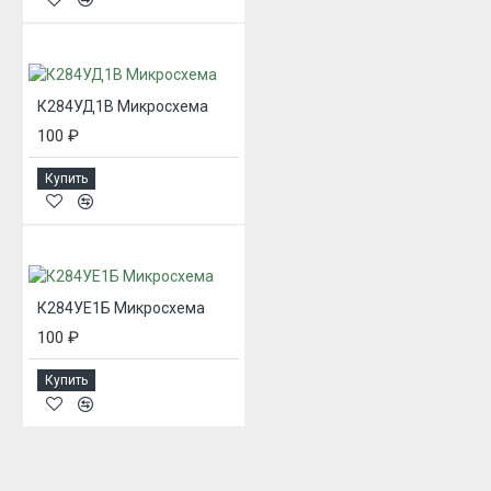
К284УД1В Микросхема
100 ₽
Купить
К284УЕ1Б Микросхема
100 ₽
Купить