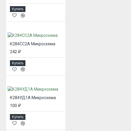
Купить
К284СС2А Микросхема
242 ₽
Купить
К284УД1А Микросхема
100 ₽
Купить