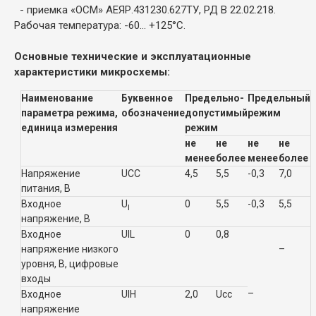
- приемка «ОСМ» АЕЯР.431230.627ТУ, РД В 22.02.218.
Рабочая температура: -60... +125°C.
Основные технические и эксплуатационные
характеристики микросхемы:
Наименование
Буквенное
Предельно-
Предельный
параметра
режима,
обозначение
допустимый
режим
единица
измерения
режим
не
не
не
не
менее
более
менее
более
Напряжение
U
CC
4,5
5,5
-
0,3
7,0
питания,
В
Входное
U
0
5,5
-
0,3
5,5
I
напряжение,
В
Входное
U
IL
0
0,8
напряжение низкого
–
уровня, В, цифровые
входы
–
Входное
U
IH
2,0
Ucc
напряжение