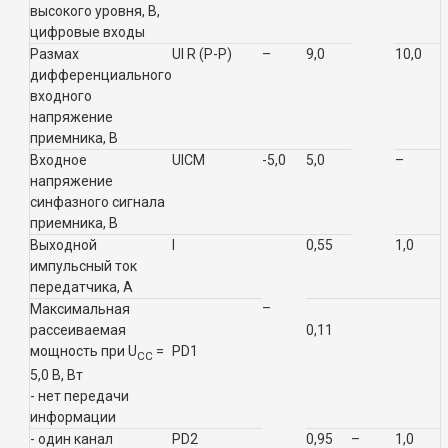
высокого уровня, В,
цифровые входы
Размах
U
I R (Р-
Р)
–
9,0
10,0
дифференциального
входного
напряжение
приемника, В
Входное
U
ICM
-
5,0
5,0
–
напряжение
синфазного сигнала
приемника, В
Выходной
I
0,55
1,0
импульсный ток
передатчика,
А
–
Максимальная
рассеиваемая
0,11
мощность при U
=
P
D1
CC
5,0 В, Вт
- нет передачи
информации
- один канал
P
D2
0,95
–
1,0