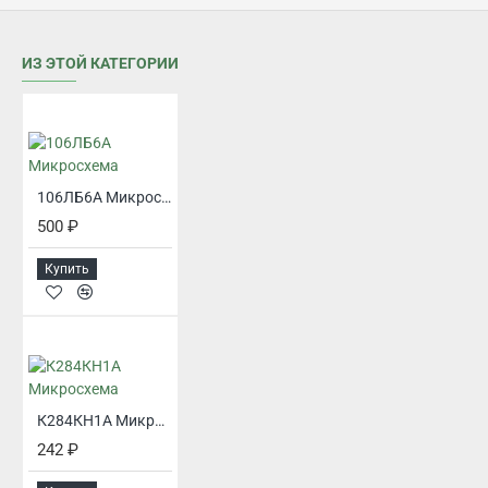
ИЗ ЭТОЙ КАТЕГОРИИ
106ЛБ6А Микросхема
500 ₽
Купить
К284КН1А Микросхема
242 ₽