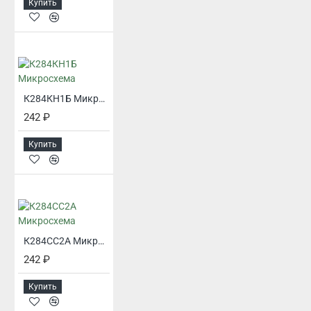
Купить
К284КН1Б Микросхема
242 ₽
Купить
К284СС2А Микросхема
242 ₽
Купить