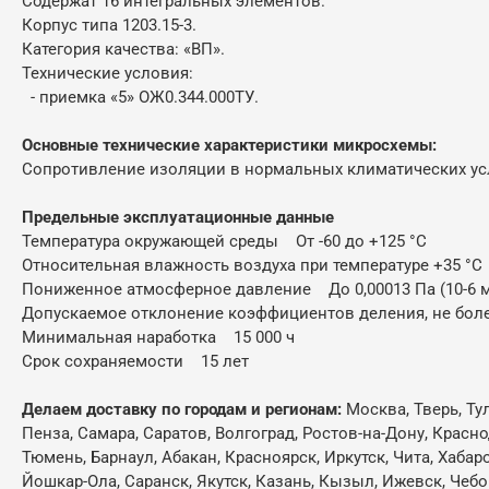
Содержат 16 интегральных элементов.
Корпус типа 1203.15-3.
Категория качества: «ВП».
Технические условия:
- приемка «5» ОЖ0.344.000ТУ.
Основные технические характеристики микросхемы:
Сопротивление изоляции в нормальных климатических у
Предельные эксплуатационные данные
Температура окружающей среды От -60 до +125 °C
Относительная влажность воздуха при температуре +35 °
Пониженное атмосферное давление До 0,00013 Па (10-6 мм
Допускаемое отклонение коэффициентов деления, не бол
Минимальная наработка 15 000 ч
Срок сохраняемости 15 лет
Делаем доставку по городам и регионам:
Москва, Тверь, Ту
Пенза, Самара, Саратов, Волгоград, Ростов-на-Дону, Красн
Тюмень, Барнаул, Абакан, Красноярск, Иркутск, Чита, Хабар
Йошкар-Ола, Саранск, Якутск, Казань, Кызыл, Ижевск, Чебо