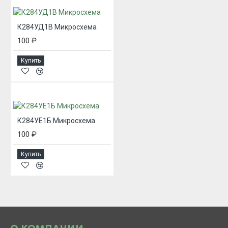
К284УД1В Микросхема
100 ₽
Купить
К284УЕ1Б Микросхема
100 ₽
Купить