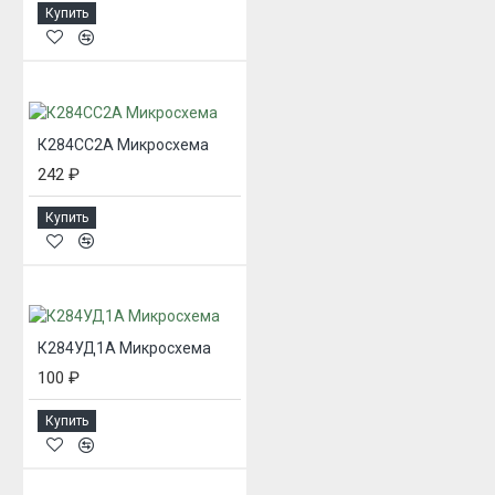
Купить
К284СС2А Микросхема
242 ₽
Купить
К284УД1А Микросхема
100 ₽
Купить