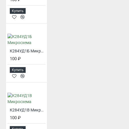
Купить
К284УД1Б Микросхема
100 ₽
Купить
К284УД1В Микросхема
100 ₽
Купить