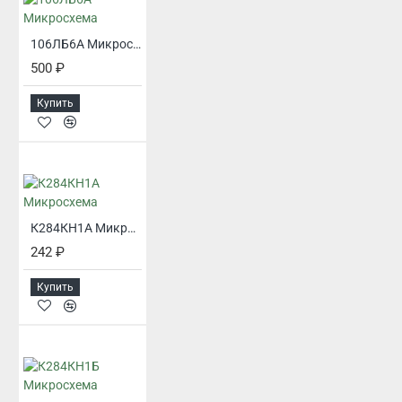
106ЛБ6А Микросхема
500 ₽
Купить
К284КН1А Микросхема
242 ₽
Купить