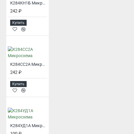
К284КН1Б Микросхема
242 ₽
Купить
К284СС2А Микросхема
242 ₽
Купить
К284УД1А Микросхема
100 ₽