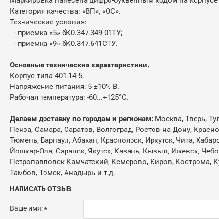
Маркировка нанесена цифро-буквенным кодом на корпусе
Категория качества: «ВП», «ОС».
Технические условия:
- приемка «5» бК0.347.349-01ТУ;
- приемка «9» бК0.347.641СТУ.
Основные технические характеристики.
Корпус типа 401.14-5.
Напряжение питания: 5 ±10% В.
Рабочая температура: -60...+125°С.
Делаем доставку по городам и регионам:
Москва, Тверь, Ту
Пенза, Самара, Саратов, Волгоград, Ростов-на-Дону, Красн
Тюмень, Барнаул, Абакан, Красноярск, Иркутск, Чита, Хабар
Йошкар-Ола, Саранск, Якутск, Казань, Кызыл, Ижевск, Чебо
Петропавловск-Камчатский, Кемерово, Киров, Кострома, Кур
Тамбов, Томск, Анадырь и т.д.
НАПИСАТЬ ОТЗЫВ
Ваше имя: