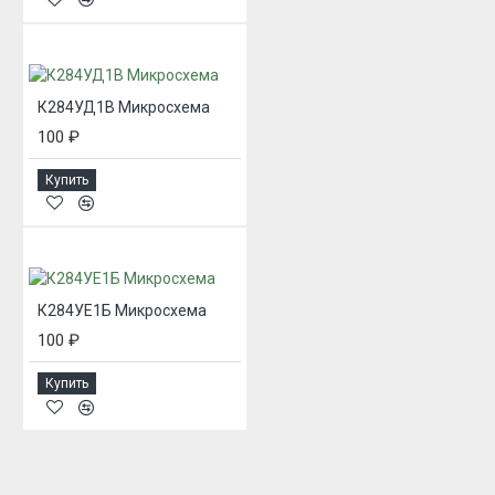
К284УД1В Микросхема
100 ₽
Купить
К284УЕ1Б Микросхема
100 ₽
Купить