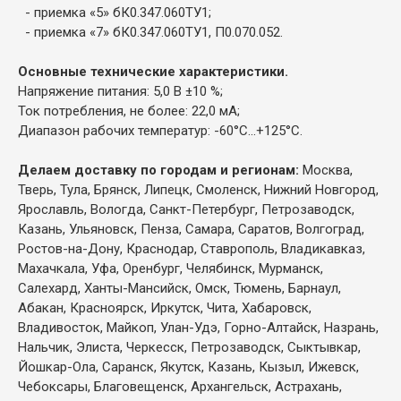
- приемка «5» бК0.347.060ТУ1;
- приемка «7» бК0.347.060ТУ1, П0.070.052.
Основные технические характеристики.
Напряжение питания: 5,0 В ±10 %;
Ток потребления, не более: 22,0 мА;
Диапазон рабочих температур: -60°C...+125°С.
Делаем доставку по городам и регионам:
Москва,
Тверь, Тула, Брянск, Липецк, Смоленск, Нижний Новгород,
Ярославль, Вологда, Санкт-Петербург, Петрозаводск,
Казань, Ульяновск, Пенза, Самара, Саратов, Волгоград,
Ростов-на-Дону, Краснодар, Ставрополь, Владикавказ,
Махачкала, Уфа, Оренбург, Челябинск, Мурманск,
Салехард, Ханты-Мансийск, Омск, Тюмень, Барнаул,
Абакан, Красноярск, Иркутск, Чита, Хабаровск,
Владивосток, Майкоп, Улан-Удэ, Горно-Алтайск, Назрань,
Нальчик, Элиста, Черкесск, Петрозаводск, Сыктывкар,
Йошкар-Ола, Саранск, Якутск, Казань, Кызыл, Ижевск,
Чебоксары, Благовещенск, Архангельск, Астрахань,