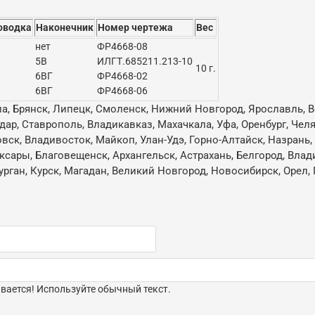
оводка
Наконечник
Номер чертежа
Вес
нет
ФР4668-08
5В
ИЛГТ.685211.213-10
10 г.
6ВГ
ФР4668-02
6ВГ
ФР4668-06
ла, Брянск, Липецк, Смоленск, Нижний Новгород, Ярославль, В
одар, Ставрополь, Владикавказ, Махачкала, Уфа, Оренбург, Че
овск, Владивосток, Майкоп, Улан-Удэ, Горно-Алтайск, Назрань
ксары, Благовещенск, Архангельск, Астрахань, Белгород, Влад
ган, Курск, Магадан, Великий Новгород, Новосибирск, Орел, 
ается! Используйте обычный текст.