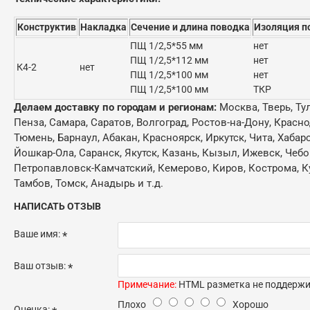
Конструктив
Накладка
Сечение и длина поводка
Изоляция п
ПЩ 1/2,5*55 мм
нет
ПЩ 1/2,5*112 мм
нет
К4-2
нет
ПЩ 1/2,5*100 мм
нет
ПЩ 1/2,5*100 мм
ТКР
Делаем доставку по городам и регионам:
Москва, Тверь, Ту
Пенза, Самара, Саратов, Волгоград, Ростов-на-Дону, Красн
Тюмень, Барнаул, Абакан, Красноярск, Иркутск, Чита, Хабар
Йошкар-Ола, Саранск, Якутск, Казань, Кызыл, Ижевск, Чебо
Петропавловск-Камчатский, Кемерово, Киров, Кострома, Кур
Тамбов, Томск, Анадырь и т.д.
НАПИСАТЬ ОТЗЫВ
Ваше имя:
Ваш отзыв:
Примечание:
HTML разметка не поддержив
Плохо
Хорошо
Оценка: