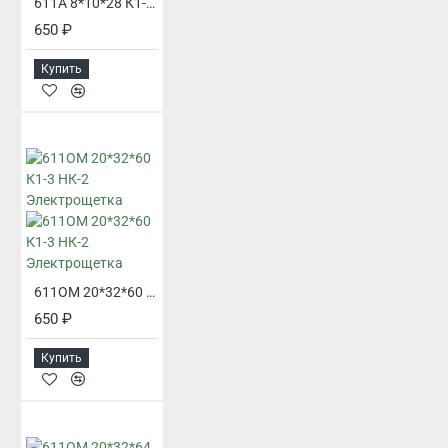
611А 8*10*28 К1-4 Электрощетка
650 ₽
Купить
611ОМ 20*32*60 К1-3 НК-2 Электрощетка
650 ₽
Купить