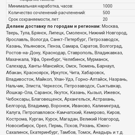
Минимальная наработка, часов:
1000
Количество сочленений-расчленений:
500
Срок сохраняемости, лет:
20
Делаем доставку по городам и регионам:
Москва,
Тверь, Тула, Брянск, Липецк, Смоленск, Нижний Новгород,
Ярославль, Вологда, Санкт-Петербург, Петрозаводск,
Казань, Ульяновск, Пенза, Самара, Саратов, Волгоград,
Ростов-на-Дону, Краснодар, Ставрополь, Владикавказ,
Махачкала, Уфа, Оренбург, Челябинск, Мурманск,
Салехард, Ханты-Мансийск, Омск, Тюмень, Барнаул,
Абакан, Красноярск, Иркутск, Чита, Хабаровск,
Владивосток, Майкоп, Улан-Удэ, Горно-Алтайск, Назрань,
Нальчик, Элиста, Черкесск, Петрозаводск, Сыктывкар,
Йошкар-Ола, Саранск, Якутск, Казань, Кызыл, Ижевск,
Чебоксары, Благовещенск, Архангельск, Астрахань,
Белгород, Владимир, Воронеж, Иваново, Калининград,
Калуга, Петропавловск-Камчатский, Кемерово, Киров,
Кострома, Курган, Курск, Магадан, Великий Новгород,
Новосибирск, Орел, Пермь, Псков, Рязань, Южно-
Сахалинск, Екатеринбург, Тамбов, Томск, Анадырь и т.д.