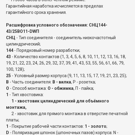
Гарантийная наработка исчисляется в пределах
гарантийного срока хранения.
Расшифровка условного обозначения: СНЦ144-
43/25ВО11-DWП
СНЦ
- Тип соединителя - соединитель низкочастотный
цилиндрический;
144
- Порядковый номер разработки;
43
- Количество контактов (1, 3, 4, 5, 6, 8, 10, 11, 12, 13, 16, 18,
19, 21, 22, 23, 24, 26, 29, 32, 37, 39, 41, 43, 53, 55, 56, 61, 66, 79,
100, 128);
25
- Условный размер корпуса (9, 11, 13, 15, 17, 19, 21, 23, 25);
В
- Часть соединителя:
В - вилка
, Р - розетка;
О
- Способ монтажа:
О - обжимка
, П - пайка;
1
- Тип хвостовика:
1 - хвостовик цилиндрический для объёмного
монтажа,
2 - хвостовик для прямого монтажа в отверстие печатной
платы;
1
- Покрытие рабочей части контактов:
1 - золото
;
D
- Поляризация шпонок (шпоночных пазов) корпуса: N -