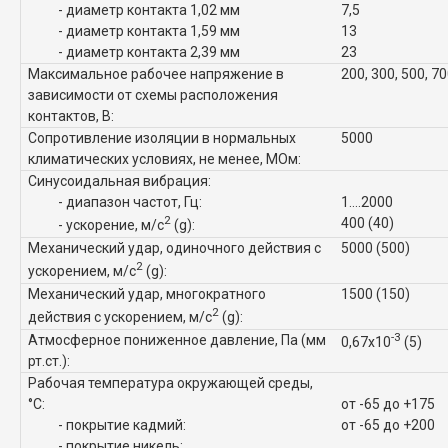
- диаметр контакта 1,02 мм
7,5
- диаметр контакта 1,59 мм
13
- диаметр контакта 2,39 мм
23
Максимальное рабочее напряжение в
200, 300, 500, 7
зависимости от схемы расположения
контактов, В:
Сопротивление изоляции в нормальных
5000
климатических условиях, не менее, МОм:
Синусоидальная вибрация:
- диапазон частот, Гц:
1....2000
2
400 (40)
- ускорение, м/с
(g):
Механический удар, одиночного действия с
5000 (500)
2
ускорением, м/с
(g):
Механический удар, многократного
1500 (150)
2
действия с ускорением, м/с
(g):
-3
Атмосферное пониженное давление, Па (мм
0,67x10
(5)
рт.ст.):
Рабочая температура окружающей среды,
°C:
от -65 до +175
- покрытие кадмий:
от -65 до +200
- покрытие никель: