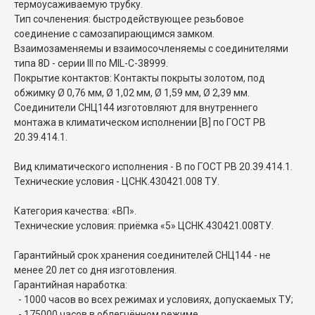
термоусаживаемую трубку.
Тип сочленения: быстродействующее резьбовое
соединение с самозапирающимся замком.
Взаимозаменяемы и взаимосочленяемы с соединителями
типа 8D - серии III по MIL-C-38999.
Покрытие контактов: Контакты покрыты золотом, под
обжимку Ø 0,76 мм, Ø 1,02 мм, Ø 1,59 мм, Ø 2,39 мм.
Соединители СНЦ144 изготовляют для внутреннего
монтажа в климатическом исполнении [В] по ГОСТ РВ
20.39.414.1.
Вид климатического исполнения - В по ГОСТ РВ 20.39.414.1.
Технические условия - ЦСНК.430421.008 ТУ.
Категория качества: «ВП».
Технические условия: приёмка «5» ЦСНК.430421.008ТУ.
Гарантийный срок хранения соединителей СНЦ144 - не
менее 20 лет со дня изготовления.
Гарантийная наработка:
- 1000 часов во всех режимах и условиях, допускаемых ТУ;
- 175000 часов в облегчённом режиме.