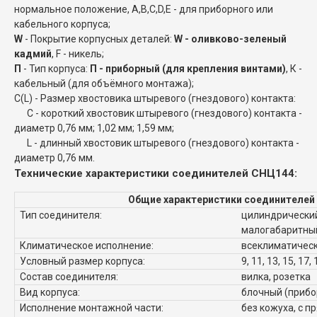
нормальное положение, A,B,C,D,E - для приборного или
кабельного корпуса;
W
- Покрытие корпусных деталей:
W - оливково-зеленый
кадмий
, F - никель;
П
- Тип корпуса:
П - приборный (для крепления винтами)
, К -
кабельный (для объёмного монтажа);
C(L) - Размер хвостовика штыревого (гнездового) контакта:
C - короткий хвостовик штыревого (гнездового) контакта -
диаметр 0,76 мм; 1,02 мм; 1,59 мм;
L - длинный хвостовик штыревого (гнездового) контакта -
диаметр 0,76 мм.
Технические характеристики соединителей СНЦ144:
Общие характеристики соединителей
Тип соединителя:
цилиндрический
малогабаритны
Климатическое исполнение:
всеклиматическ
Условный размер корпуса:
9, 11, 13, 15, 17, 
Состав соединителя:
вилка, розетка
Вид корпуса:
блочный (прибо
Исполнение монтажной части:
без кожуха, с п