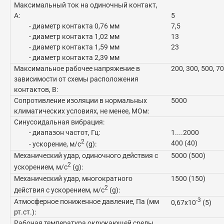
Максимальный ток на одиночный контакт,
А:
5
- диаметр контакта 0,76 мм
7,5
- диаметр контакта 1,02 мм
13
- диаметр контакта 1,59 мм
23
- диаметр контакта 2,39 мм
Максимальное рабочее напряжение в
200, 300, 500, 7
зависимости от схемы расположения
контактов, В:
Сопротивление изоляции в нормальных
5000
климатических условиях, не менее, МОм:
Синусоидальная вибрация:
- диапазон частот, Гц:
1....2000
2
400 (40)
- ускорение, м/с
(g):
Механический удар, одиночного действия с
5000 (500)
2
ускорением, м/с
(g):
Механический удар, многократного
1500 (150)
2
действия с ускорением, м/с
(g):
-3
Атмосферное пониженное давление, Па (мм
0,67x10
(5)
рт.ст.):
Рабочая температура окружающей среды,