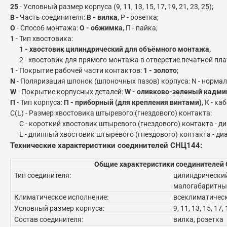
25
- Условный размер корпуса (9, 11, 13, 15, 17, 19, 21, 23, 25);
В
- Часть соединителя:
В - вилка
, Р - розетка;
О
- Способ монтажа:
О - обжимка
, П - пайка;
1
- Тип хвостовика:
1 - хвостовик цилиндрический для объёмного монтажа,
2 - хвостовик для прямого монтажа в отверстие печатной пла
1
- Покрытие рабочей части контактов:
1 - золото
;
N
- Поляризация шпонок (шпоночных пазов) корпуса: N - нормаль
W
- Покрытие корпусных деталей:
W - оливково-зеленый кадми
П
- Тип корпуса:
П - приборный (для крепления винтами)
, К - к
C(L) - Размер хвостовика штыревого (гнездового) контакта:
C - короткий хвостовик штыревого (гнездового) контакта - диам
L - длинный хвостовик штыревого (гнездового) контакта - диа
Технические характеристики соединителей СНЦ144:
Общие характеристики соединителей
Тип соединителя:
цилиндрический
малогабаритны
Климатическое исполнение:
всеклиматическ
Условный размер корпуса:
9, 11, 13, 15, 17, 
Состав соединителя:
вилка, розетка