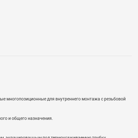
тные многопозиционные для внутреннего монтажа с резьбовой
ого и общего назначения.
ом, экранированным под термоусаживаемую трубку.