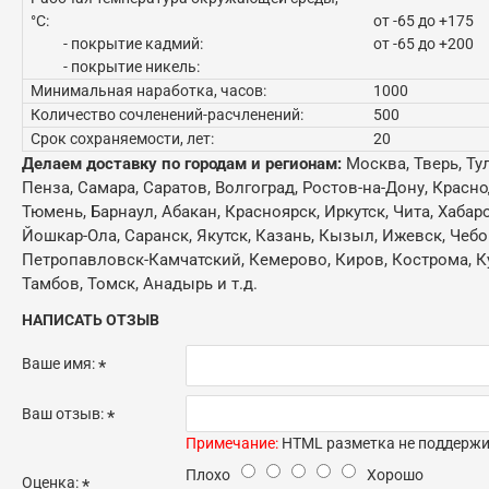
°C:
от -65 до +175
- покрытие кадмий:
от -65 до +200
- покрытие никель:
Минимальная наработка, часов:
1000
Количество сочленений-расчленений:
500
Срок сохраняемости, лет:
20
Делаем доставку по городам и регионам:
Москва, Тверь, Ту
Пенза, Самара, Саратов, Волгоград, Ростов-на-Дону, Красн
Тюмень, Барнаул, Абакан, Красноярск, Иркутск, Чита, Хабар
Йошкар-Ола, Саранск, Якутск, Казань, Кызыл, Ижевск, Чебо
Петропавловск-Камчатский, Кемерово, Киров, Кострома, Кур
Тамбов, Томск, Анадырь и т.д.
НАПИСАТЬ ОТЗЫВ
Ваше имя:
Ваш отзыв:
Примечание:
HTML разметка не поддержив
Плохо
Хорошо
Оценка: