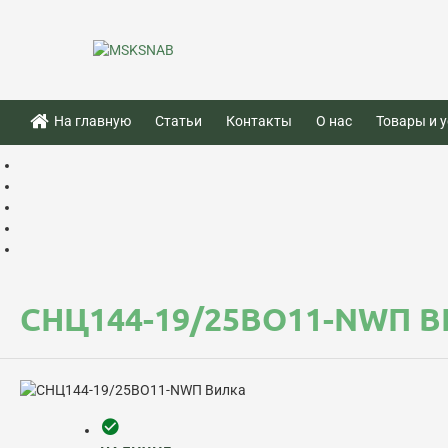
На главную
Статьи
Контакты
О нас
Товары и у
СНЦ144-19/25ВО11-NWП 