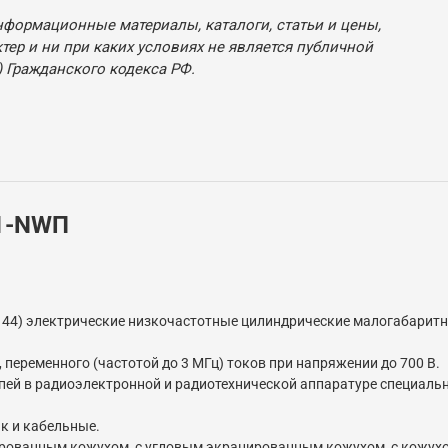
нформационные материалы, каталоги, статьи и цены,
ер и ни при каких условиях не является публичной
 Гражданского кодекса РФ.
1-NWП
ts-144) электрические низкочастотные цилиндрические малогабари
переменного (частотой до 3 МГц) токов при напряжении до 700 В.
пей в радиоэлектронной и радиотехнической аппаратуре специальн
ак и кабельные.
нированным кожухом, с угловым экранированным кожухом, с кожух