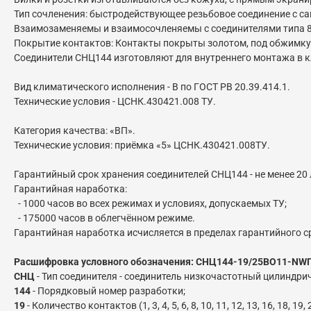
Тип сочленения: быстродействующее резьбовое соединение с 
Взаимозаменяемы и взаимосочленяемы с соединителями типа 8D -
Покрытие контактов: Контакты покрыты золотом, под обжимку Ø 0
Соединители СНЦ144 изготовляют для внутреннего монтажа в кл
Вид климатического исполнения - В по ГОСТ РВ 20.39.414.1.
Технические условия - ЦСНК.430421.008 ТУ.
Категория качества: «ВП».
Технические условия: приёмка «5» ЦСНК.430421.008ТУ.
Гарантийный срок хранения соединителей СНЦ144 - не менее 20 
Гарантийная наработка:
- 1000 часов во всех режимах и условиях, допускаемых ТУ;
- 175000 часов в облегчённом режиме.
Гарантийная наработка исчисляется в пределах гарантийного с
Расшифровка условного обозначения: СНЦ144-19/25ВО11-NW
СНЦ
- Тип соединителя - соединитель низкочастотный цилиндри
144
- Порядковый номер разработки;
19
- Количество контактов (1, 3, 4, 5, 6, 8, 10, 11, 12, 13, 16, 18, 19, 21