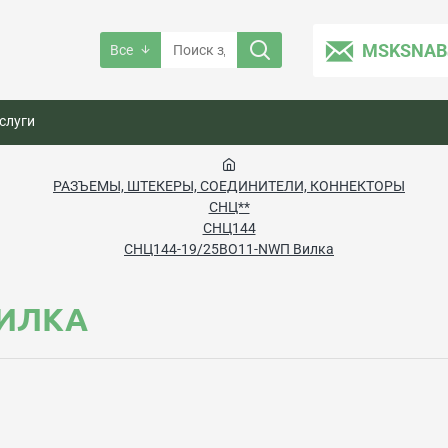
MSKSNAB
Все
слуги
РАЗЪЕМЫ, ШТЕКЕРЫ, СОЕДИНИТЕЛИ, КОННЕКТОРЫ
СНЦ**
СНЦ144
СНЦ144-19/25ВО11-NWП Вилка
ВИЛКА