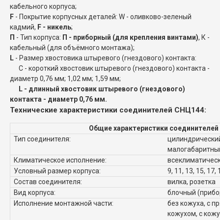
кабельного корпуса;
F
- Покрытие корпусных деталей: W - оливково-зеленый
кадмий,
F - никель
;
П
- Тип корпуса:
П - приборный (для крепления винтами)
, К -
кабельный (для объёмного монтажа);
L
- Размер хвостовика штыревого (гнездового) контакта:
C - короткий хвостовик штыревого (гнездового) контакта -
диаметр 0,76 мм; 1,02 мм; 1,59 мм;
L - длинный хвостовик штыревого (гнездового)
контакта - диаметр 0,76 мм.
Технические характеристики соединителей СНЦ144:
Общие характеристики соединителей
Тип соединителя:
цилиндрический
малогабаритны
Климатическое исполнение:
всеклиматическ
Условный размер корпуса:
9, 11, 13, 15, 17, 
Состав соединителя:
вилка, розетка
Вид корпуса:
блочный (прибо
Исполнение монтажной части:
без кожуха, с п
кожухом, с кож