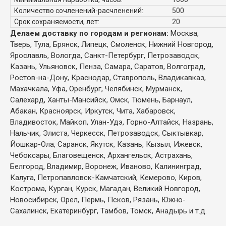
Количество сочленений-расчленений:
500
Срок сохраняемости, лет:
20
Делаем доставку по городам и регионам:
Москва,
Тверь, Тула, Брянск, Липецк, Смоленск, Нижний Новгород,
Ярославль, Вологда, Санкт-Петербург, Петрозаводск,
Казань, Ульяновск, Пенза, Самара, Саратов, Волгоград,
Ростов-на-Дону, Краснодар, Ставрополь, Владикавказ,
Махачкала, Уфа, Оренбург, Челябинск, Мурманск,
Салехард, Ханты-Мансийск, Омск, Тюмень, Барнаул,
Абакан, Красноярск, Иркутск, Чита, Хабаровск,
Владивосток, Майкоп, Улан-Удэ, Горно-Алтайск, Назрань,
Нальчик, Элиста, Черкесск, Петрозаводск, Сыктывкар,
Йошкар-Ола, Саранск, Якутск, Казань, Кызыл, Ижевск,
Чебоксары, Благовещенск, Архангельск, Астрахань,
Белгород, Владимир, Воронеж, Иваново, Калининград,
Калуга, Петропавловск-Камчатский, Кемерово, Киров,
Кострома, Курган, Курск, Магадан, Великий Новгород,
Новосибирск, Орел, Пермь, Псков, Рязань, Южно-
Сахалинск, Екатеринбург, Тамбов, Томск, Анадырь и т.д.