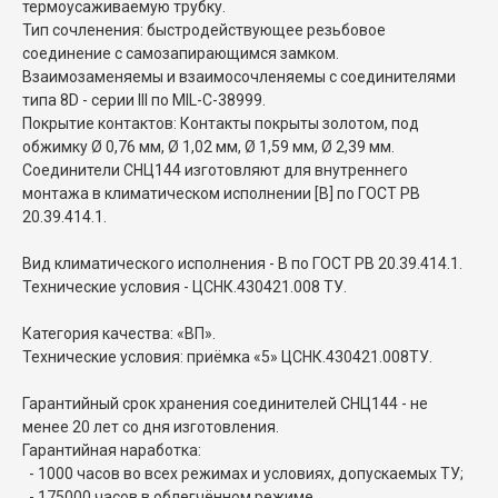
термоусаживаемую трубку.
Тип сочленения: быстродействующее резьбовое
соединение с самозапирающимся замком.
Взаимозаменяемы и взаимосочленяемы с соединителями
типа 8D - серии III по MIL-C-38999.
Покрытие контактов: Контакты покрыты золотом, под
обжимку Ø 0,76 мм, Ø 1,02 мм, Ø 1,59 мм, Ø 2,39 мм.
Соединители СНЦ144 изготовляют для внутреннего
монтажа в климатическом исполнении [В] по ГОСТ РВ
20.39.414.1.
Вид климатического исполнения - В по ГОСТ РВ 20.39.414.1.
Технические условия - ЦСНК.430421.008 ТУ.
Категория качества: «ВП».
Технические условия: приёмка «5» ЦСНК.430421.008ТУ.
Гарантийный срок хранения соединителей СНЦ144 - не
менее 20 лет со дня изготовления.
Гарантийная наработка:
- 1000 часов во всех режимах и условиях, допускаемых ТУ;
- 175000 часов в облегчённом режиме.