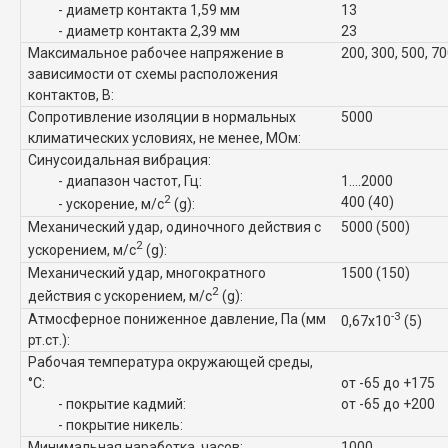
- диаметр контакта 1,59 мм
13
- диаметр контакта 2,39 мм
23
Максимальное рабочее напряжение в
200, 300, 500, 7
зависимости от схемы расположения
контактов, В:
Сопротивление изоляции в нормальных
5000
климатических условиях, не менее, МОм:
Синусоидальная вибрация:
- диапазон частот, Гц:
1....2000
2
400 (40)
- ускорение, м/с
(g):
Механический удар, одиночного действия с
5000 (500)
2
ускорением, м/с
(g):
Механический удар, многократного
1500 (150)
2
действия с ускорением, м/с
(g):
-3
Атмосферное пониженное давление, Па (мм
0,67x10
(5)
рт.ст.):
Рабочая температура окружающей среды,
°C:
от -65 до +175
- покрытие кадмий:
от -65 до +200
- покрытие никель:
Минимальная наработка, часов:
1000