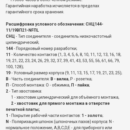
Гарантийная наработка исчисляется в пределах
гарантийного срока хранения.
Расшифровка условного обозначения: СНЦ144-
11/19ВП21-NFПL
СНЦ
- Тип соединителя - соединитель низкочастотный
цилиндрический;
144
- Порядковый номер разработки;
11
- Количество контактов (1, 3, 4, 5, 6, 8, 10, 11, 12, 13, 16, 18,
19, 21, 22, 23, 24, 26, 29, 32, 37, 39, 41, 43, 53, 55, 56, 61, 66, 79,
100, 128);
19
- Условный размер корпуса (9, 11, 13, 15, 17, 19, 21, 23, 25);
В
- Часть соединителя:
В - вилка
, Р - розетка;
П
- Способ монтажа: О - обжимка,
П - пайка
;
2
- Тип хвостовика:
1 - хвостовик цилиндрический для объёмного монтажа,
2 - хвостовик для прямого монтажа в отверстие
печатной платы;
1
- Покрытие рабочей части контактов:
1 - золото
;
N
- Поляризация шпонок (шпоночных пазов) корпуса: N -
нормальное положение, A,B,C,D,E - для приборного или