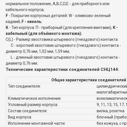
нормальное положение, A,B,C,D,E - для приборного или
кабельного корпуса;
F
- Покрытие корпусных деталей: W - оливково-зеленый
кадмий,
F - никель
;
К
- Тип корпуса: П - приборный (для крепления винтами),
К -
кабельный (для объёмного монтажа)
;
C(L) - Размер хвостовика штыревого (гнездового) контакта:
C - короткий хвостовик штыревого (гнездового) контакта -
диаметр 0,76 мм; 1,02 мм; 1,59 мм;
L - длинный хвостовик штыревого (гнездового) контакта -
диаметр 0,76 мм.
Технические характеристики соединителей СНЦ144:
Общие характеристики соединителей
Тип соединителя:
цилиндрический
малогабаритны
Климатическое исполнение:
всеклиматическ
Условный размер корпуса:
9, 11, 13, 15, 17, 
Состав соединителя:
вилка, розетка
Вид корпуса:
блочный (прибо
Исполнение монтажной части:
без кожуха, с п