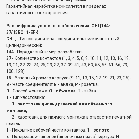
Гарантийная наработка исчисляется в пределах
гарантийного срока хранения.
Расшифровка условного обозначения: СНЦ144-
37/15ВО11-EFК
СНЦ
- Тип соединителя - соединитель низкочастотный
цилиндрический;
144
- Порядковый номер разработки;
37
- Количество контактов (1, 3, 4, 5, 6, 8, 10, 11, 12, 13, 16, 18,
19, 21, 22, 23, 24, 26, 29, 32, 37, 39, 41, 43, 53, 55, 56, 61, 66, 79,
100, 128);
15
- Условный размер корпуса (9, 11, 13, 15, 17, 19, 21, 23, 25);
В
- Часть соединителя:
В - вилка
, Р - розетка;
О
- Способ монтажа:
О - обжимка
, П - пайка;
1
- Тип хвостовика:
1 - хвостовик цилиндрический для объёмного
монтажа,
2 - хвостовик для прямого монтажа в отверстие печатной
платы;
1
- Покрытие рабочей части контактов:
1 - золото
;
E
- Поляризация шпонок (шпоночных пазов) корпуса: N -