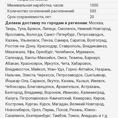
Минимальная наработка, часов:
1000
Количество сочленений-расчленений:
500
Срок сохраняемости, лет:
20
Делаем доставку по городам и регионам:
Москва,
Тверь, Тула, Брянск, Липецк, Смоленск, Нижний Новгород,
Ярославль, Вологда, Санкт-Петербург, Петрозаводск,
Казань, Ульяновск, Пенза, Самара, Саратов, Волгоград,
Ростов-на-Дону, Краснодар, Ставрополь, Владикавказ,
Махачкала, Уфа, Оренбург, Челябинск, Мурманск,
Салехард, Ханты-Мансийск, Омск, Тюмень, Барнаул,
Абакан, Красноярск, Иркутск, Чита, Хабаровск,
Владивосток, Майкоп, Улан-Удэ, Горно-Алтайск, Назрань,
Нальчик, Элиста, Черкесск, Петрозаводск, Сыктывкар,
Йошкар-Ола, Саранск, Якутск, Казань, Кызыл, Ижевск,
Чебоксары, Благовещенск, Архангельск, Астрахань,
Белгород, Владимир, Воронеж, Иваново, Калининград,
Калуга, Петропавловск-Камчатский, Кемерово, Киров,
Кострома, Курган, Курск, Магадан, Великий Новгород,
Новосибирск, Орел, Пермь, Псков, Рязань, Южно-
Сахалинск, Екатеринбург, Тамбов, Томск, Анадырь и т.д.