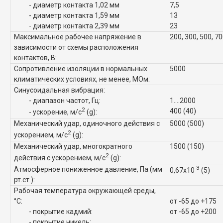
- диаметр контакта 1,02 мм
7,5
- диаметр контакта 1,59 мм
13
- диаметр контакта 2,39 мм
23
Максимальное рабочее напряжение в
200, 300, 500, 7
зависимости от схемы расположения
контактов, В:
Сопротивление изоляции в нормальных
5000
климатических условиях, не менее, МОм:
Синусоидальная вибрация:
- диапазон частот, Гц:
1....2000
2
400 (40)
- ускорение, м/с
(g):
Механический удар, одиночного действия с
5000 (500)
2
ускорением, м/с
(g):
Механический удар, многократного
1500 (150)
2
действия с ускорением, м/с
(g):
-3
Атмосферное пониженное давление, Па (мм
0,67x10
(5)
рт.ст.):
Рабочая температура окружающей среды,
°C:
от -65 до +175
- покрытие кадмий:
от -65 до +200
- покрытие никель: