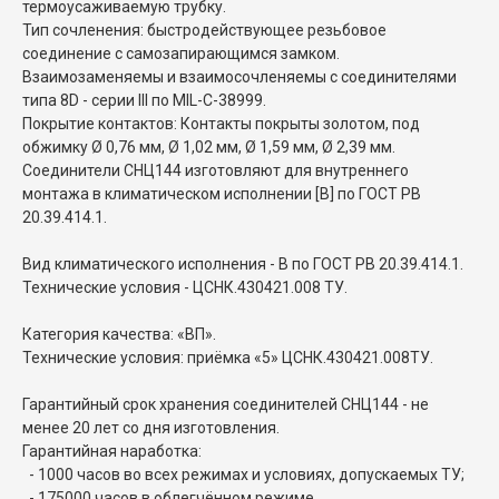
термоусаживаемую трубку.
Тип сочленения: быстродействующее резьбовое
соединение с самозапирающимся замком.
Взаимозаменяемы и взаимосочленяемы с соединителями
типа 8D - серии III по MIL-C-38999.
Покрытие контактов: Контакты покрыты золотом, под
обжимку Ø 0,76 мм, Ø 1,02 мм, Ø 1,59 мм, Ø 2,39 мм.
Соединители СНЦ144 изготовляют для внутреннего
монтажа в климатическом исполнении [В] по ГОСТ РВ
20.39.414.1.
Вид климатического исполнения - В по ГОСТ РВ 20.39.414.1.
Технические условия - ЦСНК.430421.008 ТУ.
Категория качества: «ВП».
Технические условия: приёмка «5» ЦСНК.430421.008ТУ.
Гарантийный срок хранения соединителей СНЦ144 - не
менее 20 лет со дня изготовления.
Гарантийная наработка:
- 1000 часов во всех режимах и условиях, допускаемых ТУ;
- 175000 часов в облегчённом режиме.