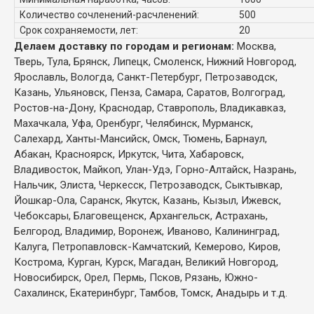
Количество сочленений-расчленений:
500
Срок сохраняемости, лет:
20
Делаем доставку по городам и регионам:
Москва,
Тверь, Тула, Брянск, Липецк, Смоленск, Нижний Новгород,
Ярославль, Вологда, Санкт-Петербург, Петрозаводск,
Казань, Ульяновск, Пенза, Самара, Саратов, Волгоград,
Ростов-на-Дону, Краснодар, Ставрополь, Владикавказ,
Махачкала, Уфа, Оренбург, Челябинск, Мурманск,
Салехард, Ханты-Мансийск, Омск, Тюмень, Барнаул,
Абакан, Красноярск, Иркутск, Чита, Хабаровск,
Владивосток, Майкоп, Улан-Удэ, Горно-Алтайск, Назрань,
Нальчик, Элиста, Черкесск, Петрозаводск, Сыктывкар,
Йошкар-Ола, Саранск, Якутск, Казань, Кызыл, Ижевск,
Чебоксары, Благовещенск, Архангельск, Астрахань,
Белгород, Владимир, Воронеж, Иваново, Калининград,
Калуга, Петропавловск-Камчатский, Кемерово, Киров,
Кострома, Курган, Курск, Магадан, Великий Новгород,
Новосибирск, Орел, Пермь, Псков, Рязань, Южно-
Сахалинск, Екатеринбург, Тамбов, Томск, Анадырь и т.д.