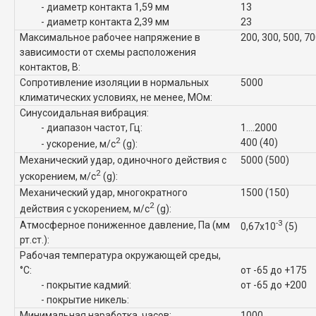
- диаметр контакта 1,59 мм
13
- диаметр контакта 2,39 мм
23
Максимальное рабочее напряжение в
200, 300, 500, 7
зависимости от схемы расположения
контактов, В:
Сопротивление изоляции в нормальных
5000
климатических условиях, не менее, МОм:
Синусоидальная вибрация:
- диапазон частот, Гц:
1....2000
2
400 (40)
- ускорение, м/с
(g):
Механический удар, одиночного действия с
5000 (500)
2
ускорением, м/с
(g):
Механический удар, многократного
1500 (150)
2
действия с ускорением, м/с
(g):
-3
Атмосферное пониженное давление, Па (мм
0,67x10
(5)
рт.ст.):
Рабочая температура окружающей среды,
°C:
от -65 до +175
- покрытие кадмий:
от -65 до +200
- покрытие никель:
Минимальная наработка, часов:
1000