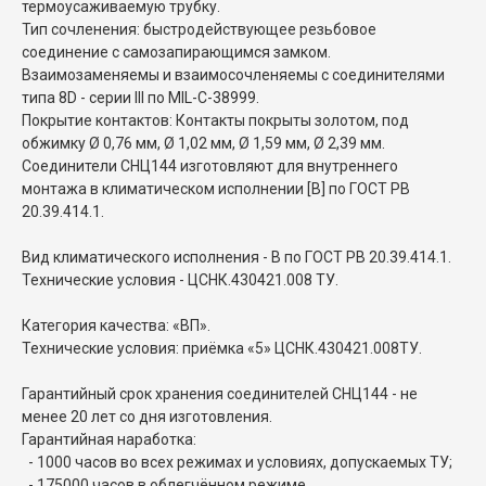
термоусаживаемую трубку.
Тип сочленения: быстродействующее резьбовое
соединение с самозапирающимся замком.
Взаимозаменяемы и взаимосочленяемы с соединителями
типа 8D - серии III по MIL-C-38999.
Покрытие контактов: Контакты покрыты золотом, под
обжимку Ø 0,76 мм, Ø 1,02 мм, Ø 1,59 мм, Ø 2,39 мм.
Соединители СНЦ144 изготовляют для внутреннего
монтажа в климатическом исполнении [В] по ГОСТ РВ
20.39.414.1.
Вид климатического исполнения - В по ГОСТ РВ 20.39.414.1.
Технические условия - ЦСНК.430421.008 ТУ.
Категория качества: «ВП».
Технические условия: приёмка «5» ЦСНК.430421.008ТУ.
Гарантийный срок хранения соединителей СНЦ144 - не
менее 20 лет со дня изготовления.
Гарантийная наработка:
- 1000 часов во всех режимах и условиях, допускаемых ТУ;
- 175000 часов в облегчённом режиме.