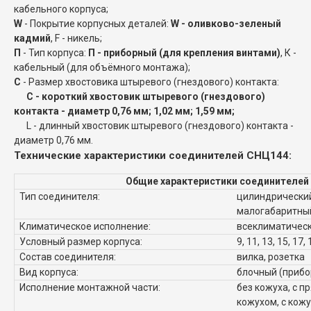
кабельного корпуса;
W
- Покрытие корпусных деталей:
W - оливково-зеленый
кадмий
, F - никель;
П
- Тип корпуса:
П - приборный (для крепления винтами)
, К -
кабельный (для объёмного монтажа);
C
- Размер хвостовика штыревого (гнездового) контакта:
C - короткий хвостовик штыревого (гнездового)
контакта - диаметр 0,76 мм; 1,02 мм; 1,59 мм;
L - длинный хвостовик штыревого (гнездового) контакта -
диаметр 0,76 мм.
Технические характеристики соединителей СНЦ144:
Общие характеристики соединителей
Тип соединителя:
цилиндрический
малогабаритны
Климатическое исполнение:
всеклиматическ
Условный размер корпуса:
9, 11, 13, 15, 17, 
Состав соединителя:
вилка, розетка
Вид корпуса:
блочный (прибо
Исполнение монтажной части:
без кожуха, с п
кожухом, с кож