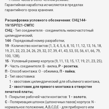
Гарантийная наработка исчисляется в пределах
гарантийного срока хранения.
Расшифровка условного обозначения: СНЦ144-
19/15РП21-CWПC
СНЦ
- Тип соединителя - соединитель низкочастотный
цилиндрический;
144
- Порядковый номер разработки;
19
- Количество контактов (1, 3, 4, 5, 6, 8, 10, 11, 12, 13, 16, 18,
19, 21, 22, 23, 24, 26, 29, 32, 37, 39, 41, 43, 53, 55, 56, 61, 66, 79,
100, 128);
15
- Условный размер корпуса (9, 11, 13, 15, 17, 19, 21, 23, 25);
Р
- Часть соединителя: В - вилка,
Р - розетка
;
П
- Способ монтажа: О - обжимка,
П - пайка
;
2
- Тип хвостовика:
1 - хвостовик цилиндрический для объёмного монтажа,
2 - хвостовик для прямого монтажа в отверстие
печатной платы;
1
- Покрытие рабочей части контактов:
1 - золото
;
C
- Поляризация шпонок (шпоночных пазов) корпуса: N -
нормальное положение, A,B,C,D,E - для приборного или