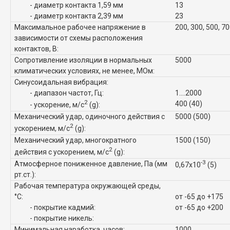
- диаметр контакта 1,59 мм
13
- диаметр контакта 2,39 мм
23
Максимальное рабочее напряжение в
200, 300, 500, 7
зависимости от схемы расположения
контактов, В:
Сопротивление изоляции в нормальных
5000
климатических условиях, не менее, МОм:
Синусоидальная вибрация:
- диапазон частот, Гц:
1....2000
2
400 (40)
- ускорение, м/с
(g):
Механический удар, одиночного действия с
5000 (500)
2
ускорением, м/с
(g):
Механический удар, многократного
1500 (150)
2
действия с ускорением, м/с
(g):
-3
Атмосферное пониженное давление, Па (мм
0,67x10
(5)
рт.ст.):
Рабочая температура окружающей среды,
°C:
от -65 до +175
- покрытие кадмий:
от -65 до +200
- покрытие никель:
Минимальная наработка, часов:
1000