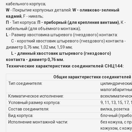
кабельного корпуса;
W
- Покрытие корпусных деталей:
W - оливково-зеленый
кадмий
, F - никель;
П
- Тип корпуса:
П - приборный (для крепления винтами)
, К -
кабельный (для объёмного монтажа);
L
- Размер хвостовика штыревого (гнездового) контакта:
C - короткий хвостовик штыревого (гнездового) контакта -
диаметр 0,76 мм; 1,02 мм; 1,59 мм;
L - длинный хвостовик штыревого (гнездового)
контакта - диаметр 0,76 мм.
Технические характеристики соединителей СНЦ144:
Общие характеристики соединителей
Тип соединителя:
цилиндрический
малогабаритны
Климатическое исполнение:
всеклиматическ
Условный размер корпуса:
9, 11, 13, 15, 17, 
Состав соединителя:
вилка, розетка
Вид корпуса:
блочный (прибо
Исполнение монтажной части:
без кожуха, с п
кожухом, с кож