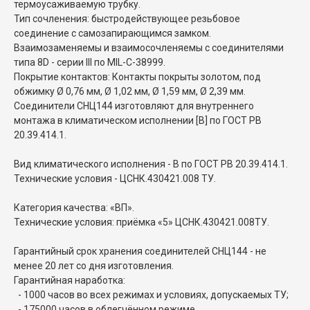
термоусаживаемую трубку.
Тип сочленения: быстродействующее резьбовое
соединение с самозапирающимся замком.
Взаимозаменяемы и взаимосочленяемы с соединителями
типа 8D - серии III по MIL-C-38999.
Покрытие контактов: Контакты покрыты золотом, под
обжимку Ø 0,76 мм, Ø 1,02 мм, Ø 1,59 мм, Ø 2,39 мм.
Соединители СНЦ144 изготовляют для внутреннего
монтажа в климатическом исполнении [В] по ГОСТ РВ
20.39.414.1.
Вид климатического исполнения - В по ГОСТ РВ 20.39.414.1.
Технические условия - ЦСНК.430421.008 ТУ.
Категория качества: «ВП».
Технические условия: приёмка «5» ЦСНК.430421.008ТУ.
Гарантийный срок хранения соединителей СНЦ144 - не
менее 20 лет со дня изготовления.
Гарантийная наработка:
- 1000 часов во всех режимах и условиях, допускаемых ТУ;
- 175000 часов в облегчённом режиме.