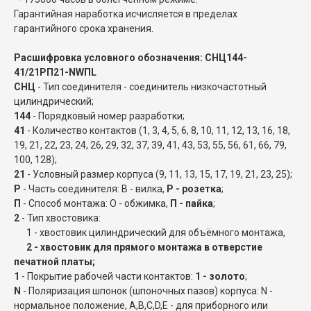
Гарантийная наработка исчисляется в пределах
гарантийного срока хранения.
Расшифровка условного обозначения: СНЦ144-
41/21РП21-NWПL
СНЦ
- Тип соединителя - соединитель низкочастотный
цилиндрический;
144
- Порядковый номер разработки;
41
- Количество контактов (1, 3, 4, 5, 6, 8, 10, 11, 12, 13, 16, 18,
19, 21, 22, 23, 24, 26, 29, 32, 37, 39, 41, 43, 53, 55, 56, 61, 66, 79,
100, 128);
21
- Условный размер корпуса (9, 11, 13, 15, 17, 19, 21, 23, 25);
Р
- Часть соединителя: В - вилка,
Р - розетка
;
П
- Способ монтажа: О - обжимка,
П - пайка
;
2
- Тип хвостовика:
1 - хвостовик цилиндрический для объёмного монтажа,
2 - хвостовик для прямого монтажа в отверстие
печатной платы;
1
- Покрытие рабочей части контактов:
1 - золото
;
N
- Поляризация шпонок (шпоночных пазов) корпуса: N -
нормальное положение, A,B,C,D,E - для приборного или