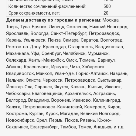
Количество сочленений-расчленений:
500
Срок сохраняемости, лет:
20
Делаем доставку по городам и регионам:
Москва,
Тверь, Тула, Брянск, Липецк, Смоленск, Нижний Новгород,
Ярославль, Вологда, Санкт-Петербург, Петрозаводск,
Казань, Ульяновск, Пенза, Самара, Саратов, Волгоград,
Ростов-на-Дону, Краснодар, Ставрополь, Владикавказ,
Махачкала, Уфа, Оренбург, Челябинск, Мурманск,
Салехард, Ханты-Мансийск, Омск, Тюмень, Барнаул,
Абакан, Красноярск, Иркутск, Чита, Хабаровск,
Владивосток, Майкоп, Улан-Удэ, Горно-Алтайск, Назрань,
Нальчик, Элиста, Черкесск, Петрозаводск, Сыктывкар,
Йошкар-Ола, Саранск, Якутск, Казань, Кызыл, Ижевск,
Чебоксары, Благовещенск, Архангельск, Астрахань,
Белгород, Владимир, Воронеж, Иваново, Калининград,
Калуга, Петропавловск-Камчатский, Кемерово, Киров,
Кострома, Курган, Курск, Магадан, Великий Новгород,
Новосибирск, Орел, Пермь, Псков, Рязань, Южно-
Сахалинск, Екатеринбург, Тамбов, Томск, Анадырь и т.д.