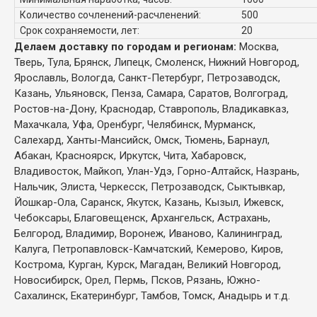
Количество сочленений-расчленений:
500
Срок сохраняемости, лет:
20
Делаем доставку по городам и регионам:
Москва,
Тверь, Тула, Брянск, Липецк, Смоленск, Нижний Новгород,
Ярославль, Вологда, Санкт-Петербург, Петрозаводск,
Казань, Ульяновск, Пенза, Самара, Саратов, Волгоград,
Ростов-на-Дону, Краснодар, Ставрополь, Владикавказ,
Махачкала, Уфа, Оренбург, Челябинск, Мурманск,
Салехард, Ханты-Мансийск, Омск, Тюмень, Барнаул,
Абакан, Красноярск, Иркутск, Чита, Хабаровск,
Владивосток, Майкоп, Улан-Удэ, Горно-Алтайск, Назрань,
Нальчик, Элиста, Черкесск, Петрозаводск, Сыктывкар,
Йошкар-Ола, Саранск, Якутск, Казань, Кызыл, Ижевск,
Чебоксары, Благовещенск, Архангельск, Астрахань,
Белгород, Владимир, Воронеж, Иваново, Калининград,
Калуга, Петропавловск-Камчатский, Кемерово, Киров,
Кострома, Курган, Курск, Магадан, Великий Новгород,
Новосибирск, Орел, Пермь, Псков, Рязань, Южно-
Сахалинск, Екатеринбург, Тамбов, Томск, Анадырь и т.д.