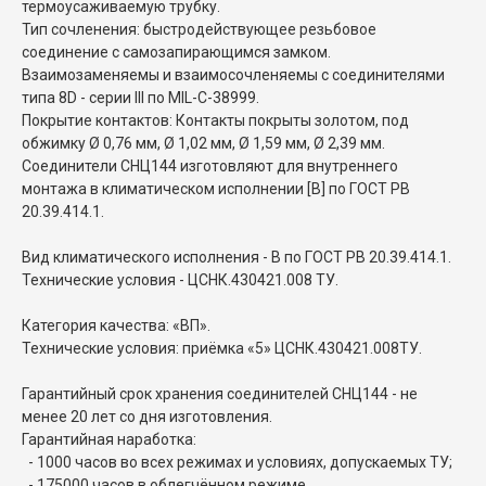
термоусаживаемую трубку.
Тип сочленения: быстродействующее резьбовое
соединение с самозапирающимся замком.
Взаимозаменяемы и взаимосочленяемы с соединителями
типа 8D - серии III по MIL-C-38999.
Покрытие контактов: Контакты покрыты золотом, под
обжимку Ø 0,76 мм, Ø 1,02 мм, Ø 1,59 мм, Ø 2,39 мм.
Соединители СНЦ144 изготовляют для внутреннего
монтажа в климатическом исполнении [В] по ГОСТ РВ
20.39.414.1.
Вид климатического исполнения - В по ГОСТ РВ 20.39.414.1.
Технические условия - ЦСНК.430421.008 ТУ.
Категория качества: «ВП».
Технические условия: приёмка «5» ЦСНК.430421.008ТУ.
Гарантийный срок хранения соединителей СНЦ144 - не
менее 20 лет со дня изготовления.
Гарантийная наработка:
- 1000 часов во всех режимах и условиях, допускаемых ТУ;
- 175000 часов в облегчённом режиме.