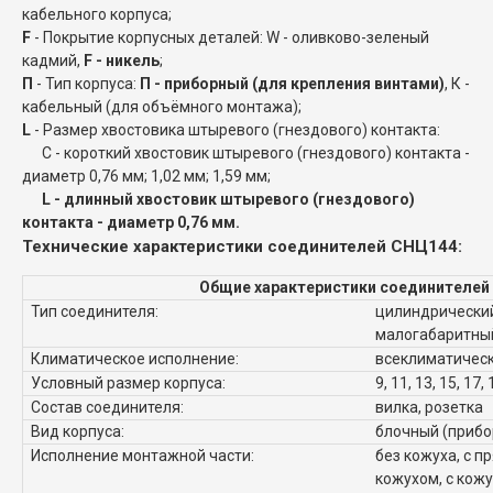
кабельного корпуса;
F
- Покрытие корпусных деталей: W - оливково-зеленый
кадмий,
F - никель
;
П
- Тип корпуса:
П - приборный (для крепления винтами)
, К -
кабельный (для объёмного монтажа);
L
- Размер хвостовика штыревого (гнездового) контакта:
C - короткий хвостовик штыревого (гнездового) контакта -
диаметр 0,76 мм; 1,02 мм; 1,59 мм;
L - длинный хвостовик штыревого (гнездового)
контакта - диаметр 0,76 мм.
Технические характеристики соединителей СНЦ144:
Общие характеристики соединителей
Тип соединителя:
цилиндрический
малогабаритны
Климатическое исполнение:
всеклиматическ
Условный размер корпуса:
9, 11, 13, 15, 17, 
Состав соединителя:
вилка, розетка
Вид корпуса:
блочный (прибо
Исполнение монтажной части:
без кожуха, с п
кожухом, с кож