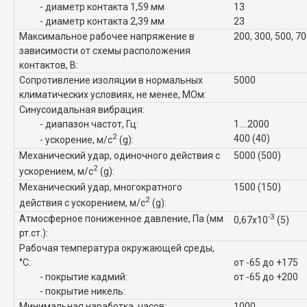
- диаметр контакта 1,59 мм
13
- диаметр контакта 2,39 мм
23
Максимальное рабочее напряжение в
200, 300, 500, 7
зависимости от схемы расположения
контактов, В:
Сопротивление изоляции в нормальных
5000
климатических условиях, не менее, МОм:
Синусоидальная вибрация:
- диапазон частот, Гц:
1....2000
2
400 (40)
- ускорение, м/с
(g):
Механический удар, одиночного действия с
5000 (500)
2
ускорением, м/с
(g):
Механический удар, многократного
1500 (150)
2
действия с ускорением, м/с
(g):
-3
Атмосферное пониженное давление, Па (мм
0,67x10
(5)
рт.ст.):
Рабочая температура окружающей среды,
°C:
от -65 до +175
- покрытие кадмий:
от -65 до +200
- покрытие никель:
Минимальная наработка, часов:
1000