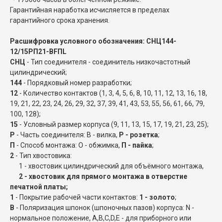
Гарантийная наработка исчисляется в пределах
гарантийного срока хранения.
Расшифровка условного обозначения: СНЦ144-
12/15РП21-BFПL
СНЦ
- Тип соединителя - соединитель низкочастотный
цилиндрический;
144
- Порядковый номер разработки;
12
- Количество контактов (1, 3, 4, 5, 6, 8, 10, 11, 12, 13, 16, 18,
19, 21, 22, 23, 24, 26, 29, 32, 37, 39, 41, 43, 53, 55, 56, 61, 66, 79,
100, 128);
15
- Условный размер корпуса (9, 11, 13, 15, 17, 19, 21, 23, 25);
Р
- Часть соединителя: В - вилка,
Р - розетка
;
П
- Способ монтажа: О - обжимка,
П - пайка
;
2
- Тип хвостовика:
1 - хвостовик цилиндрический для объёмного монтажа,
2 - хвостовик для прямого монтажа в отверстие
печатной платы;
1
- Покрытие рабочей части контактов:
1 - золото
;
B
- Поляризация шпонок (шпоночных пазов) корпуса: N -
нормальное положение, A,B,C,D,E - для приборного или