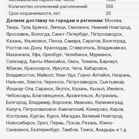
Количество сочленений-расчленений:
500
Срок сохраняемости, лет:
20
Делаем доставку по городам и регионам:
Москва,
Тверь, Тула, Брянск, Липецк, Смоленск, Нижний Новгород,
Ярославль, Вологда, Санкт-Петербург, Петрозаводск,
Казань, Ульяновск, Пенза, Самара, Саратов, Волгоград,
Ростов-на-Дону, Краснодар, Ставрополь, Владикавказ,
Махачкала, Уфа, Оренбург, Челябинск, Мурманск,
Салехард, Ханты-Мансийск, Омск, Тюмень, Барнаул,
Абакан, Красноярск, Иркутск, Чита, Хабаровск,
Владивосток, Майкоп, Улан-Удэ, Горно-Алтайск, Назрань,
Нальчик, Элиста, Черкесск, Петрозаводск, Сыктывкар,
Йошкар-Ола, Саранск, Якутск, Казань, Кызыл, Ижевск,
Чебоксары, Благовещенск, Архангельск, Астрахань,
Белгород, Владимир, Воронеж, Иваново, Калининград,
Калуга, Петропавловск-Камчатский, Кемерово, Киров,
Кострома, Курган, Курск, Магадан, Великий Новгород,
Новосибирск, Орел, Пермь, Псков, Рязань, Южно-
Сахалинск, Екатеринбург, Тамбов, Томск, Анадырь и т.д.