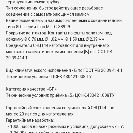
термоусаживаемую трубку.
Тип сочленения: быстродействующее резьбовое
соединение с самозапирающимся замком.
Взаимозаменяемы и взаимосочленяемы с соединителями
типа 8D - серии III по MIL-C-38999.
Покрытие контактов: Контакты покрыты золотом, под
обжимку Ø 0,76 мм, Ø 1,02 мм, Ø 1,59 мм, Ø 2,39 мм.
Соединители СНЦ144 изготовляют для внутреннего
монтажа в климатическом исполнении [В] по ГОСТ РВ
20.39.414.1.
Вид климатического исполнения - В по ГОСТ РВ 20.39.414.1.
Технические условия - ЦСНК.430421.008 ТУ.
Категория качества: «ВП».
Технические условия: приёмка «5» ЦСНК.430421.008ТУ.
Гарантийный срок хранения соединителей СНЦ144 - не
менее 20 лет со дня изготовления.
Гарантийная наработка:
- 1000 часов во всех режимах и условиях, допускаемых ТУ;
- 175000 часов в облегчённом режиме.