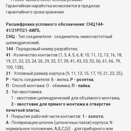
Гарантийная наработка исчисляется в пределах
гарантийного срока хранения.
Расшифровка условного обозначения: СНЦ144-
41/21РП21-AWПL
СНЦ
- Тип соединителя - соединитель низкочастотный
цилиндрический;
144
- Порядковый номер разработки;
41
- Количество контактов (1, 3, 4, 5, 6, 8, 10, 11, 12, 13, 16, 18,
19, 21, 22, 23, 24, 26, 29, 32, 37, 39, 41, 43, 53, 55, 56, 61, 66, 79,
100, 128);
21
- Условный размер корпуса (9, 11, 13, 15, 17, 19, 21, 23, 25);
Р
- Часть соединителя: В - вилка,
Р - розетка
;
П
- Способ монтажа: О - обжимка,
П - пайка
;
2
- Тип хвостовика:
1 - хвостовик цилиндрический для объёмного монтажа,
2 - хвостовик для прямого монтажа в отверстие
печатной платы;
1
- Покрытие рабочей части контактов:
1 - золото
;
A
- Поляризация шпонок (шпоночных пазов) корпуса: N -
нормальное положение, A,B,C,D,E - для приборного или