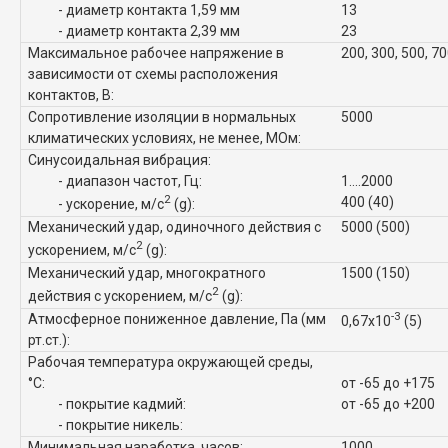
- диаметр контакта 1,59 мм
13
- диаметр контакта 2,39 мм
23
Максимальное рабочее напряжение в
200, 300, 500, 7
зависимости от схемы расположения
контактов, В:
Сопротивление изоляции в нормальных
5000
климатических условиях, не менее, МОм:
Синусоидальная вибрация:
- диапазон частот, Гц:
1....2000
2
400 (40)
- ускорение, м/с
(g):
Механический удар, одиночного действия с
5000 (500)
2
ускорением, м/с
(g):
Механический удар, многократного
1500 (150)
2
действия с ускорением, м/с
(g):
-3
Атмосферное пониженное давление, Па (мм
0,67x10
(5)
рт.ст.):
Рабочая температура окружающей среды,
°C:
от -65 до +175
- покрытие кадмий:
от -65 до +200
- покрытие никель:
Минимальная наработка, часов:
1000