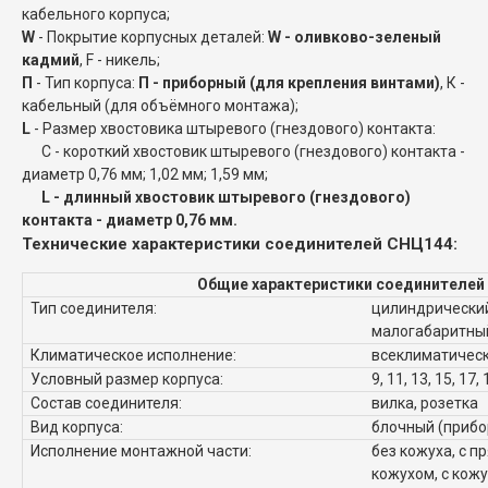
кабельного корпуса;
W
- Покрытие корпусных деталей:
W - оливково-зеленый
кадмий
, F - никель;
П
- Тип корпуса:
П - приборный (для крепления винтами)
, К -
кабельный (для объёмного монтажа);
L
- Размер хвостовика штыревого (гнездового) контакта:
C - короткий хвостовик штыревого (гнездового) контакта -
диаметр 0,76 мм; 1,02 мм; 1,59 мм;
L - длинный хвостовик штыревого (гнездового)
контакта - диаметр 0,76 мм.
Технические характеристики соединителей СНЦ144:
Общие характеристики соединителей
Тип соединителя:
цилиндрический
малогабаритны
Климатическое исполнение:
всеклиматическ
Условный размер корпуса:
9, 11, 13, 15, 17, 
Состав соединителя:
вилка, розетка
Вид корпуса:
блочный (прибо
Исполнение монтажной части:
без кожуха, с п
кожухом, с кож