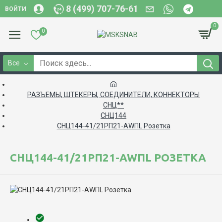
8 (499) 707-76-61
ВОЙТИ
0
0
Все
РАЗЪЕМЫ, ШТЕКЕРЫ, СОЕДИНИТЕЛИ, КОННЕКТОРЫ
СНЦ**
СНЦ144
СНЦ144-41/21РП21-AWПL Розетка
СНЦ144-41/21РП21-AWПL РОЗЕТКА