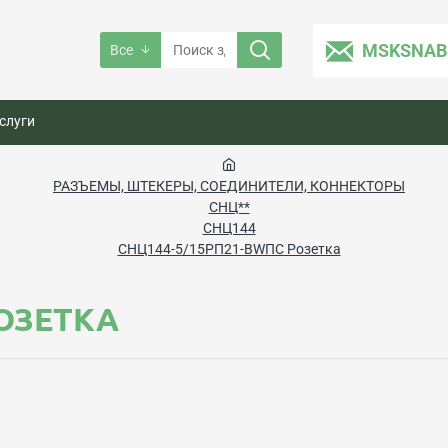
MSKSNAB
Все
слуги
РАЗЪЕМЫ, ШТЕКЕРЫ, СОЕДИНИТЕЛИ, КОННЕКТОРЫ
СНЦ**
СНЦ144
СНЦ144-5/15РП21-BWПC Розетка
РОЗЕТКА