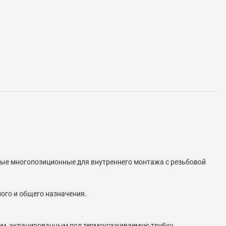
тные многопозиционные для внутреннего монтажа с резьбовой
ого и общего назначения.
ом, экранированным под термоусаживаемую трубку.