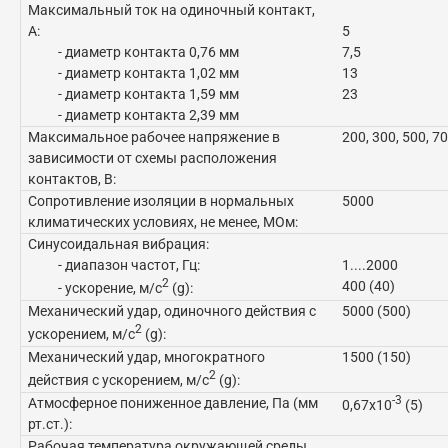
Максимальный ток на одиночный контакт,
А:
5
- диаметр контакта 0,76 мм
7,5
- диаметр контакта 1,02 мм
13
- диаметр контакта 1,59 мм
23
- диаметр контакта 2,39 мм
Максимальное рабочее напряжение в
200, 300, 500, 7
зависимости от схемы расположения
контактов, В:
Сопротивление изоляции в нормальных
5000
климатических условиях, не менее, МОм:
Синусоидальная вибрация:
- диапазон частот, Гц:
1....2000
2
400 (40)
- ускорение, м/с
(g):
Механический удар, одиночного действия с
5000 (500)
2
ускорением, м/с
(g):
Механический удар, многократного
1500 (150)
2
действия с ускорением, м/с
(g):
-3
Атмосферное пониженное давление, Па (мм
0,67x10
(5)
рт.ст.):
Рабочая температура окружающей среды,