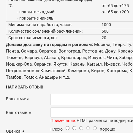
°C:
от -65 до +175
- покрытие кадмий:
от -65 до +200
- покрытие никель:
Минимальная наработка, часов:
1000
Количество сочленений-расчленений:
500
Срок сохраняемости, лет:
20
Делаем доставку по городам и регионам:
Москва, Тверь, Ту
Пенза, Самара, Саратов, Волгоград, Ростов-на-Дону, Красн
Тюмень, Барнаул, Абакан, Красноярск, Иркутск, Чита, Хабар
Йошкар-Ола, Саранск, Якутск, Казань, Кызыл, Ижевск, Чебо
Петропавловск-Камчатский, Кемерово, Киров, Кострома, Кур
Тамбов, Томск, Анадырь и т.д.
НАПИСАТЬ ОТЗЫВ
Ваше имя:
Ваш отзыв:
Примечание:
HTML разметка не поддержив
Плохо
Хорошо
Оценка: