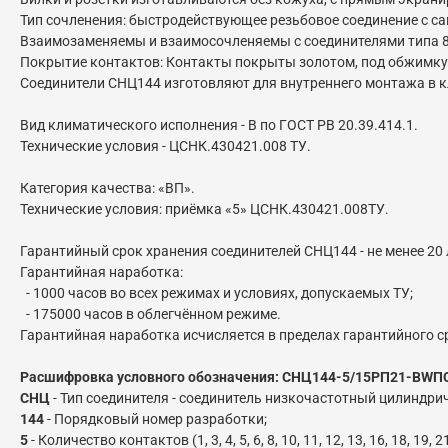
Тип сочленения: быстродействующее резьбовое соединение с 
Взаимозаменяемы и взаимосочленяемы с соединителями типа 8D -
Покрытие контактов: Контакты покрыты золотом, под обжимку Ø 0
Соединители СНЦ144 изготовляют для внутреннего монтажа в кл
Вид климатического исполнения - В по ГОСТ РВ 20.39.414.1.
Технические условия - ЦСНК.430421.008 ТУ.
Категория качества: «ВП».
Технические условия: приёмка «5» ЦСНК.430421.008ТУ.
Гарантийный срок хранения соединителей СНЦ144 - не менее 20 
Гарантийная наработка:
- 1000 часов во всех режимах и условиях, допускаемых ТУ;
- 175000 часов в облегчённом режиме.
Гарантийная наработка исчисляется в пределах гарантийного с
Расшифровка условного обозначения: СНЦ144-5/15РП21-BWП
СНЦ
- Тип соединителя - соединитель низкочастотный цилиндри
144
- Порядковый номер разработки;
5
- Количество контактов (1, 3, 4, 5, 6, 8, 10, 11, 12, 13, 16, 18, 19, 21,