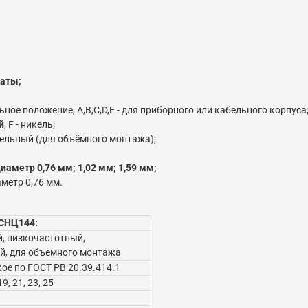
латы;
ное положение, A,B,C,D,E - для приборного или кабельного корпуса
й
, F - никель;
абельный (для объёмного монтажа);
аметр 0,76 мм; 1,02 мм; 1,59 мм;
метр 0,76 мм.
 СНЦ144:
, низкочастотный,
й, для объемного монтажа
ое по ГОСТ РВ 20.39.414.1
19, 21, 23, 25