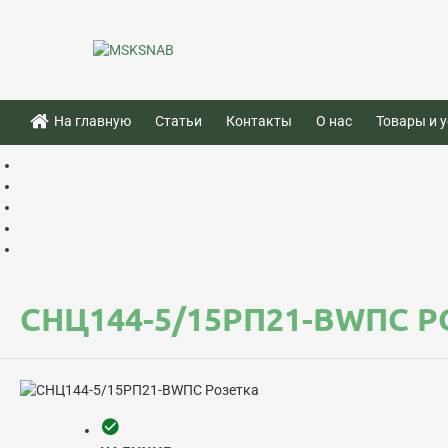
На главную
Статьи
Контакты
О нас
Товары и у
СНЦ144-5/15РП21-BWПC 