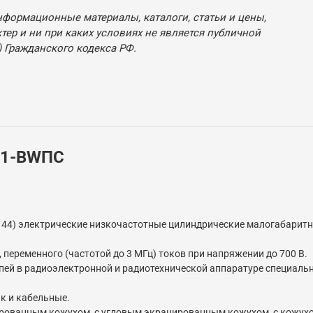
нформационные материалы, каталоги, статьи и цены,
ер и ни при каких условиях не является публичной
 Гражданского кодекса РФ.
21-BWПC
ts-144) электрические низкочастотные цилиндрические малогабари
переменного (частотой до 3 МГц) токов при напряжении до 700 В.
пей в радиоэлектронной и радиотехнической аппаратуре специальн
ак и кабельные.
нированным кожухом, с угловым экранированным кожухом, с кожух