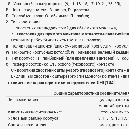
15
- Условный размер корпуса (9, 11, 13, 15, 17, 19, 21, 23, 25);
Р
- Часть соединителя: В - вилка,
Р - розетка
;
П
- Способ монтажа: О - обжимка,
П - пайка
;
2
- Тип хвостовика:
1 - хвостовик цилиндрический для объёмного монтажа,
2 - хвостовик для прямого монтажа в отверстие печатной п
1
- Покрытие рабочей части контактов:
1 - золото
;
B
- Поляризация шпонок (шпоночных пазов) корпуса: N - нормаль
W
- Покрытие корпусных деталей:
W - оливково-зеленый кадми
П
- Тип корпуса:
П - приборный (для крепления винтами)
, К - к
C
- Размер хвостовика штыревого (гнездового) контакта:
C - короткий хвостовик штыревого (гнездового) контакта - ди
L - длинный хвостовик штыревого (гнездового) контакта - диа
Технические характеристики соединителей СНЦ144:
Общие характеристики соединителей
Тип соединителя:
цилиндрический
малогабаритны
Климатическое исполнение:
всеклиматическ
Условный размер корпуса:
9, 11, 13, 15, 17, 
Состав соединителя:
вилка, розетка