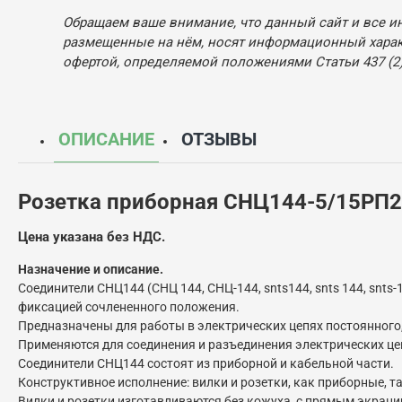
Обращаем ваше внимание, что данный сайт и все и
размещенные на нём, носят информационный характ
офертой, определяемой положениями Статьи 437 (2)
ОПИСАНИЕ
ОТЗЫВЫ
Розетка приборная СНЦ144-5/15РП
Цена указана без НДС.
Назначение и описание.
Соединители СНЦ144 (СНЦ 144, СНЦ-144, snts144, snts 144, sn
фиксацией сочлененного положения.
Предназначены для работы в электрических цепях постоянного, 
Применяются для соединения и разъединения электрических це
Соединители СНЦ144 состоят из приборной и кабельной части.
Конструктивное исполнение: вилки и розетки, как приборные, т
Вилки и розетки изготавливаются без кожуха, с прямым экра