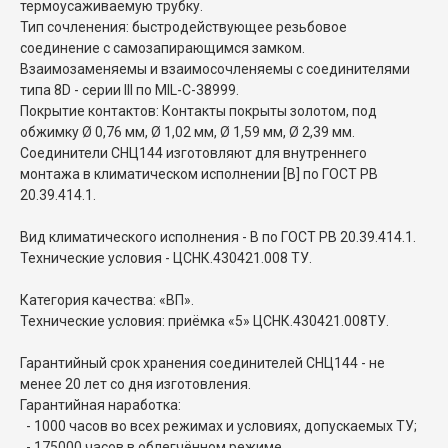
термоусаживаемую трубку.
Тип сочленения: быстродействующее резьбовое
соединение с самозапирающимся замком.
Взаимозаменяемы и взаимосочленяемы с соединителями
типа 8D - серии III по MIL-C-38999.
Покрытие контактов: Контакты покрыты золотом, под
обжимку Ø 0,76 мм, Ø 1,02 мм, Ø 1,59 мм, Ø 2,39 мм.
Соединители СНЦ144 изготовляют для внутреннего
монтажа в климатическом исполнении [В] по ГОСТ РВ
20.39.414.1.
Вид климатического исполнения - В по ГОСТ РВ 20.39.414.1.
Технические условия - ЦСНК.430421.008 ТУ.
Категория качества: «ВП».
Технические условия: приёмка «5» ЦСНК.430421.008ТУ.
Гарантийный срок хранения соединителей СНЦ144 - не
менее 20 лет со дня изготовления.
Гарантийная наработка:
- 1000 часов во всех режимах и условиях, допускаемых ТУ;
- 175000 часов в облегчённом режиме.