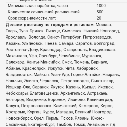
Минимальная наработка, часов:
1000
Количество сочленений-расчленений:
500
Срок сохраняемости, лет:
20
Делаем доставку по городам и регионам:
Москва,
Тверь, Тула, Брянск, Липецк, Смоленск, Нижний Новгород,
Ярославль, Вологда, Санкт-Петербург, Петрозаводск,
Казань, Ульяновск, Пенза, Самара, Саратов, Волгоград,
Ростов-на-Дону, Краснодар, Ставрополь, Владикавказ,
Махачкала, Уфа, Оренбург, Челябинск, Мурманск,
Салехард, Ханты-Мансийск, Омск, Тюмень, Барнаул,
Абакан, Красноярск, Иркутск, Чита, Хабаровск,
Владивосток, Майкоп, Улан-Удэ, Горно-Алтайск, Назрань,
Нальчик, Элиста, Черкесск, Петрозаводск, Сыктывкар,
Йошкар-Ола, Саранск, Якутск, Казань, Кызыл, Ижевск,
Чебоксары, Благовещенск, Архангельск, Астрахань,
Белгород, Владимир, Воронеж, Иваново, Калининград,
Калуга, Петропавловск-Камчатский, Кемерово, Киров,
Кострома, Курган, Курск, Магадан, Великий Новгород,
Новосибирск, Орел, Пермь, Псков, Рязань, Южно-
Сахалинск, Екатеринбург, Тамбов, Томск, Анадырь и т.д.