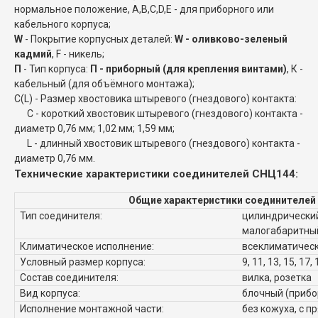
нормальное положение, A,B,C,D,E - для приборного или
кабельного корпуса;
W
- Покрытие корпусных деталей:
W - оливково-зеленый
кадмий
, F - никель;
П
- Тип корпуса:
П - приборный (для крепления винтами)
, К -
кабельный (для объёмного монтажа);
C(L) - Размер хвостовика штыревого (гнездового) контакта:
C - короткий хвостовик штыревого (гнездового) контакта -
диаметр 0,76 мм; 1,02 мм; 1,59 мм;
L - длинный хвостовик штыревого (гнездового) контакта -
диаметр 0,76 мм.
Технические характеристики соединителей СНЦ144:
Общие характеристики соединителей
Тип соединителя:
цилиндрический
малогабаритны
Климатическое исполнение:
всеклиматическ
Условный размер корпуса:
9, 11, 13, 15, 17, 
Состав соединителя:
вилка, розетка
Вид корпуса:
блочный (прибо
Исполнение монтажной части:
без кожуха, с п