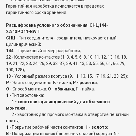
Гарантийная наработка исчисляется в пределах
гарантийного срока хранения.
Расшифровка условного обозначения: СНЦ144-
22/13РО11-BWП
СНЦ
- Тип соединителя - соединитель низкочастотный
цилиндрический;
144
- Порядковый номер разработки;
22
- Количество контактов (1, 3, 4, 5, 6, 8, 10, 11, 12, 13, 16, 18,
19, 21, 22, 23, 24, 26, 29, 32, 37, 39, 41, 43, 53, 55, 56, 61, 66, 79,
100, 128);
13
- Условный размер корпуса (9, 11, 13, 15, 17, 19, 21, 23, 25);
Р
- Часть соединителя: В - вилка,
Р - розетка
;
О
- Способ монтажа:
О - обжимка
, П - пайка;
1
- Тип хвостовика:
1 - хвостовик цилиндрический для объёмного
монтажа,
2 - хвостовик для прямого монтажа в отверстие печатной
платы;
1
- Покрытие рабочей части контактов:
1 - золото
;
B
- Поляризация шпонок (шпоночных пазов) корпуса: N -