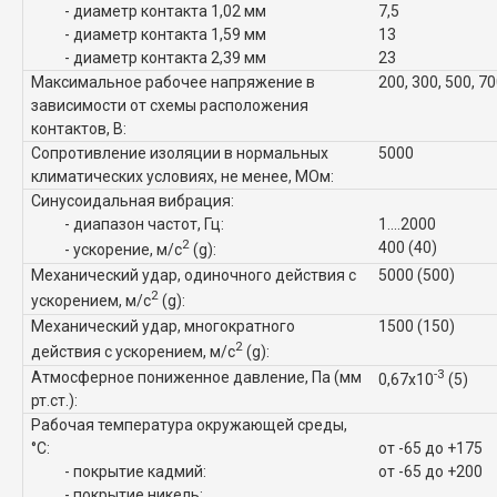
- диаметр контакта 1,02 мм
7,5
- диаметр контакта 1,59 мм
13
- диаметр контакта 2,39 мм
23
Максимальное рабочее напряжение в
200, 300, 500, 7
зависимости от схемы расположения
контактов, В:
Сопротивление изоляции в нормальных
5000
климатических условиях, не менее, МОм:
Синусоидальная вибрация:
- диапазон частот, Гц:
1....2000
2
400 (40)
- ускорение, м/с
(g):
Механический удар, одиночного действия с
5000 (500)
2
ускорением, м/с
(g):
Механический удар, многократного
1500 (150)
2
действия с ускорением, м/с
(g):
-3
Атмосферное пониженное давление, Па (мм
0,67x10
(5)
рт.ст.):
Рабочая температура окружающей среды,
°C:
от -65 до +175
- покрытие кадмий:
от -65 до +200
- покрытие никель: