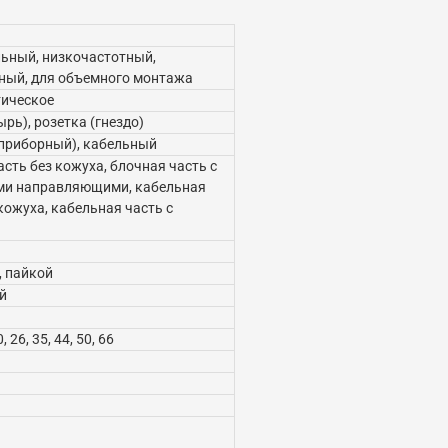
ьный, низкочастотный,
ый, для объемного монтажа
ическое
рь), розетка (гнездо)
приборный), кабельный
сть без кожуха, блочная часть с
ми направляющими, кабельная
кожуха, кабельная часть с
 пайкой
й
0, 26, 35, 44, 50, 66