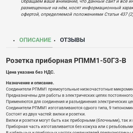
Обращаем ваше внимание, что данный сайт и все и
размещенные на нём, носят информационный характ
офертой, определяемой положениями Статьи 437 (2)
ОПИСАНИЕ
ОТЗЫВЫ
Розетка приборная РПММ1-50Г3-В
Цена указана без НДС.
Назначение и описание.
Соединители РПММ1 прямоугольные низкочастотные микромин
Предназначены для работы в электрических цепях постоянного, 
Применяются для соединения и разъединения электрических цеп
Соединители РПММ1 изготавливаются одного типа, 9 типономин
Состоят из двух частей: вилки и розетки.
Вилки и розетки могут быть как приборными (блочными), так и
Приборная часть изготавливается без кожуха или с резьбовым
В кабельных и приборных частях соединителей предусмотрены