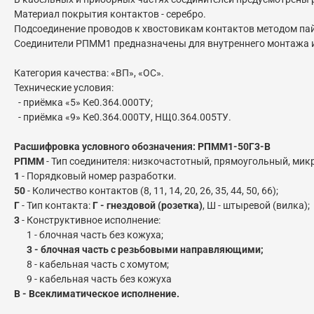
Материал покрытия контактов - серебро.
Подсоединение проводов к хвостовикам контактов методом па
Соединители РПММ1 предназначены для внутреннего монтажа и
Категория качества: «ВП», «ОС».
Технические условия:
- приёмка «5» Ке0.364.000ТУ;
- приёмка «9» Ке0.364.000ТУ, НЩ0.364.005ТУ.
Расшифровка условного обозначения: РПММ1-50Г3-В
РПММ
- Тип соединителя: низкочастотный, прямоугольный, ми
1
- Порядковый номер разработки.
50
- Количество контактов (
8, 11, 14, 20, 26, 35, 44, 50, 66
);
Г
- Тип контакта:
Г - гнездовой (розетка)
, Ш - штыревой (вилка);
3
- Конструктивное исполнение:
1 - блочная часть без кожуха;
3 - блочная часть с резьбовыми направляющими;
8 - кабельная часть с хомутом;
9 - кабельная часть без кожуха
В - Всеклиматическое исполнение.