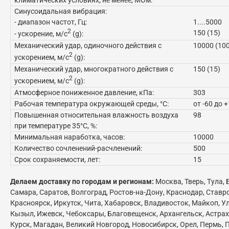
Синусоидальная вибрация:
- диапазон частот, Гц:
1....5000
2
150 (15)
- ускорение, м/с
(g):
Механический удар, одиночного действия с
10000 (10
2
ускорением, м/с
(g):
Механический удар, многократного действия с
150 (15)
2
ускорением, м/с
(g):
Атмосферное пониженное давление, кПа:
303
Рабочая температура окружающей среды, °C:
от -60 до 
Повышенная относительная влажность воздуха
98
при температуре 35°C, %:
Минимальная наработка, часов:
10000
Количество сочленений-расчленений:
500
Срок сохраняемости, лет:
15
Делаем доставку по городам и регионам:
Москва, Тверь, Тула,
Самара, Саратов, Волгоград, Ростов-на-Дону, Краснодар, Ставр
Красноярск, Иркутск, Чита, Хабаровск, Владивосток, Майкоп, Ул
Кызыл, Ижевск, Чебоксары, Благовещенск, Архангельск, Астраха
Курск, Магадан, Великий Новгород, Новосибирск, Орел, Пермь, П