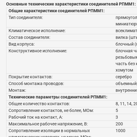
Основные технические характеристики соединителей
РПММ1
:
Общие характеристики соединителей РПММ1:
Тип соединителя:
прямоугол
миниатюрн
Климатическое исполнение:
всеклимат
Состав соединителя:
вилка (шты
Вид корпуса:
блочный (
Конструктивное исполнение:
блочная ча
резьбовы
часть без 
хомутом
Покрытие контактов:
серебро
Способ монтажа проводов:
объемный,
Монтаж:
внутренни
Технические параметры соединителей РПММ1:
Общее количество контактов:
8, 11, 14, 2
Сопротивление контактов, не более, МОм:
5
Рабочий ток на контакт, А:
3
Максимальное рабочее напряжение, В:
200
Сопротивление изоляции в нормальных
1000
климатических условиях, не менее, МОм: