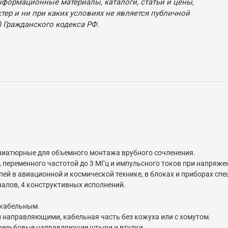
нформационные материалы, каталоги, статьи и цены,
ер и ни при каких условиях не является публичной
 Гражданского кодекса РФ.
иатюрные для объемного монтажа врубного сочленения.
переменного частотой до 3 МГц и импульсного токов при напряжении
ей в авиационной и космической технике, в блоках и приборах сп
алов, 4 конструктивных исполнений.
 кабельным.
и направляющими, кабельная часть без кожуха или с хомутом.
 резьбовые направляющие штыри и втулки.