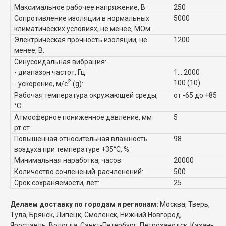
Максимальное рабочее напряжение, В:
250
Сопротивление изоляции в нормальных
5000
климатических условиях, не менее, МОм:
Электрическая прочность изоляции, не
1200
менее, В:
Синусоидальная вибрация:
- диапазон частот, Гц:
1....2000
2
100 (10)
- ускорение, м/с
(g):
Рабочая температура окружающей среды,
от -65 до +85
°C:
Атмосферное пониженное давление, мм
5
рт.ст.:
Повышенная относительная влажность
98
воздуха при температуре +35°C, %:
Минимальная наработка, часов:
20000
Количество сочленений-расчленений:
500
Срок сохраняемости, лет:
25
Делаем доставку по городам и регионам:
Москва, Тверь,
Тула, Брянск, Липецк, Смоленск, Нижний Новгород,
Ярославль, Вологда, Санкт-Петербург, Петрозаводск, Казань,