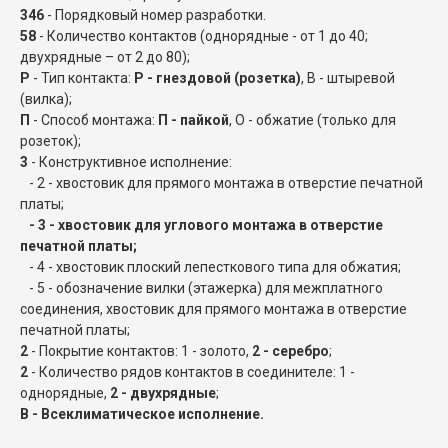
346
- Порядковый номер разработки.
58
- Количество контактов (однорядные - от 1 до 40;
двухрядные – от 2 до 80);
Р
- Тип контакта:
Р - гнездовой (розетка)
, В - штыревой
(вилка);
П
- Способ монтажа:
П - пайкой
, О - обжатие (только для
розеток);
3
- Конструктивное исполнение:
- 2 - хвостовик для прямого монтажа в отверстие печатной
платы;
- 3 - хвостовик для углового монтажа в отверстие
печатной платы;
- 4 - хвостовик плоский лепесткового типа для обжатия;
- 5 - обозначение вилки (этажерка) для межплатного
соединения, хвостовик для прямого монтажа в отверстие
печатной платы;
2
- Покрытие контактов: 1 - золото,
2 - серебро
;
2
- Количество рядов контактов в соединителе: 1 -
однорядные,
2 - двухрядные
;
В - Всеклиматическое исполнение.