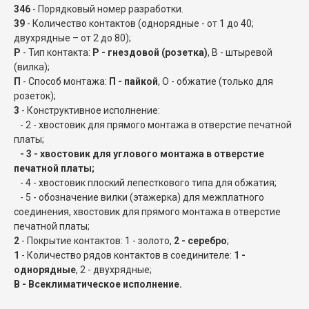
346
- Порядковый номер разработки.
39
- Количество контактов (однорядные - от 1 до 40;
двухрядные – от 2 до 80);
Р
- Тип контакта:
Р - гнездовой (розетка)
, В - штыревой
(вилка);
П
- Способ монтажа:
П - пайкой
, О - обжатие (только для
розеток);
3
- Конструктивное исполнение:
- 2 - хвостовик для прямого монтажа в отверстие печатной
платы;
- 3 - хвостовик для углового монтажа в отверстие
печатной платы;
- 4 - хвостовик плоский лепесткового типа для обжатия;
- 5 - обозначение вилки (этажерка) для межплатного
соединения, хвостовик для прямого монтажа в отверстие
печатной платы;
2
- Покрытие контактов: 1 - золото,
2 - серебро
;
1
- Количество рядов контактов в соединителе:
1 -
однорядные
, 2 - двухрядные;
В - Всеклиматическое исполнение.