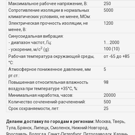
Максимальное рабочее напряжение, В:
250
Сопротивление изоляции в нормальных
5000
климатических условиях, не менее, МОм:
Электрическая прочность изоляции, не
1200
менее, В:
Синусоидальная вибрация:
- диапазон частот, Гц:
1....2000
2
100 (10)
- ускорение, м/с
(g):
Рабочая температура окружающей среды,
от -65 до +85
°C:
Атмосферное пониженное давление, мм
5
рт.ст.:
Повышенная относительная влажность
98
воздуха при температуре +35°C, %:
Минимальная наработка, часов:
20000
Количество сочленений-расчленений:
500
Срок сохраняемости, лет:
25
Делаем доставку по городам и регионам:
Москва, Тверь,
Тула, Брянск, Липецк, Смоленск, Нижний Новгород,
Ярославль, Вологда, Санкт-Петербург, Петрозаводск, Казань,