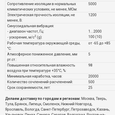
Сопротивление изоляции в нормальных
5000
климатических условиях, не менее, МОм:
Электрическая прочность изоляции, не
1200
менее, В:
Синусоидальная вибрация:
- диапазон частот, Гц:
1....2000
2
100 (10)
- ускорение, м/с
(g):
Рабочая температура окружающей среды,
от -65 до +85
°C:
Атмосферное пониженное давление, мм
5
рт.ст.:
Повышенная относительная влажность
98
воздуха при температуре +35°C, %:
Минимальная наработка, часов:
20000
Количество сочленений-расчленений:
500
Срок сохраняемости, лет:
25
Делаем доставку по городам и регионам:
Москва, Тверь,
Тула, Брянск, Липецк, Смоленск, Нижний Новгород,
Ярославль, Вологда, Санкт-Петербург, Петрозаводск, Казань,
Ульяновск, Пенза, Самара, Саратов, Волгоград, Ростов-на-