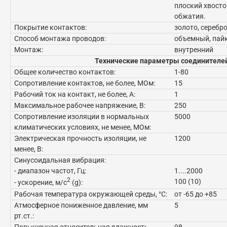
плоский хвосто
обжатия.
Покрытие контактов:
золото, серебр
Способ монтажа проводов:
объемный, пай
Монтаж:
внутренний
Технические параметры соединителе
Общее количество контактов:
1-80
Сопротивление контактов, не более, МОм:
15
Рабочий ток на контакт, не более, А:
1
Максимальное рабочее напряжение, В:
250
Сопротивление изоляции в нормальных
5000
климатических условиях, не менее, МОм:
Электрическая прочность изоляции, не
1200
менее, В:
Синусоидальная вибрация:
- диапазон частот, Гц:
1....2000
2
100 (10)
- ускорение, м/с
(g):
Рабочая температура окружающей среды, °C:
от -65 до +85
Атмосферное пониженное давление, мм
5
рт.ст.:
Повышенная относительная влажность
98