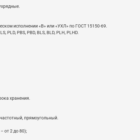
ухрядные.
еском исполнении «В» или «УХЛ» по ГОСТ 15150-69.
 PLD, PBS, PBD, BLS, BLD, PLH, PLHD.
рока хранения.
кочастотный, прямоугольный.
 от 2 до 80);