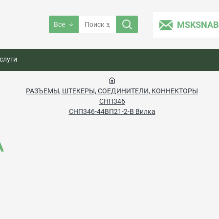
MSKSNAB
Все
слуги
РАЗЪЕМЫ, ШТЕКЕРЫ, СОЕДИНИТЕЛИ, КОННЕКТОРЫ
СНП346
СНП346-44ВП21-2-В Вилка
А