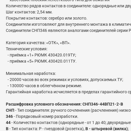
Количество рядов контактов в соединителе: однорядные или дв
Шаг контактов: 2,54 мм.
Покрытие контактов: серебро или золото.
Соединители изготовляют для внутреннего монтажа в климатич
Соединители СНП346 являются аналогами соединителей серии PLS,
Категория качества: «ОТК», «ВП».
Технические условия:
- приёмка «1» РЮМК 430420.019ТУ;
- приёмка «5» РЮМК.430420.011ТУ.
Минимальная наработка:
- 20000 часов во всех режимах и условиях, допускаемых ТУ;
- 130000 часов в облегчённом режиме.
Гарантийная наработка исчисляется в пределах гарантийного с
Расшифровка условного обозначения: СНП346-44ВП21-2-В
СНП
- Тип соединителя: ручного сочленения (расчленения) низ
346
- Порядковый номер разработки.
44
- Количество контактов (однорядные - от 1 до 40; двухрядные –
В
- Тип контакта: Р - гнездовой (розетка),
В - штыревой (вилка)
;