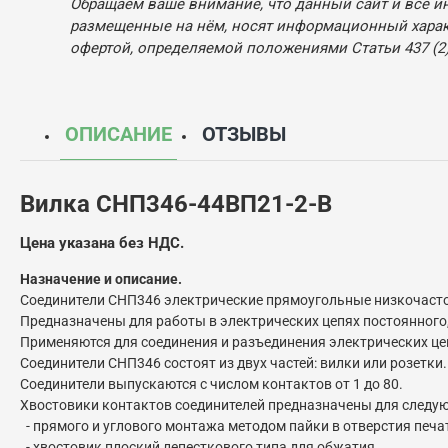
Обращаем ваше внимание, что данный сайт и все и
размещенные на нём, носят информационный характ
офертой, определяемой положениями Статьи 437 (2)
ОПИСАНИЕ
ОТЗЫВЫ
Вилка СНП346-44ВП21-2-В
Цена указана без НДС.
Назначение и описание.
Соединители СНП346 электрические прямоугольные низкочасто
Предназначены для работы в электрических цепях постоянного, 
Применяются для соединения и разъединения электрических ц
Соединители СНП346 состоят из двух частей: вилки или розетки.
Соединители выпускаются с числом контактов от 1 до 80.
Хвостовики контактов соединителей предназначены для следу
- прямого и углового монтажа методом пайки в отверстия печа
- хвостовик плоский лепесткового типа для обжатия