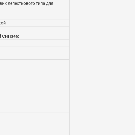
вик лепесткового типа для
о
кой
й СНП346: