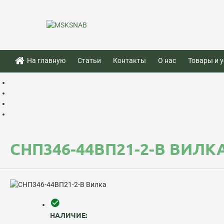
На главную
Статьи
Контакты
О нас
Товары и у
СНП346-44ВП21-2-В ВИЛК
НАЛИЧИЕ: