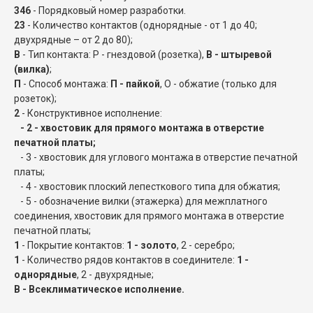
346
- Порядковый номер разработки.
23
- Количество контактов (однорядные - от 1 до 40;
двухрядные – от 2 до 80);
В
- Тип контакта: Р - гнездовой (розетка),
В - штыревой
(вилка)
;
П
- Способ монтажа:
П - пайкой
, О - обжатие (только для
розеток);
2
- Конструктивное исполнение:
- 2 - хвостовик для прямого монтажа в отверстие
печатной платы;
- 3 - хвостовик для углового монтажа в отверстие печатной
платы;
- 4 - хвостовик плоский лепесткового типа для обжатия;
- 5 - обозначение вилки (этажерка) для межплатного
соединения, хвостовик для прямого монтажа в отверстие
печатной платы;
1
- Покрытие контактов:
1 - золото
, 2 - серебро;
1
- Количество рядов контактов в соединителе:
1 -
однорядные
, 2 - двухрядные;
В - Всеклиматическое исполнение.