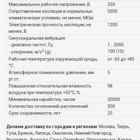
Максимальное рабочее напряжение, В:
250
Сопротивление изоляции в нормальных
5000
климатических условиях, не менее, МОм:
Электрическая прочность изоляции, не
1200
менее, В:
Синусоидальная вибрация:
- диапазон частот, Гц:
1....2000
2
100 (10)
- ускорение, м/с
(g):
Рабочая температура окружающей среды,
от -65 до +85
°C:
Атмосферное пониженное давление, мм
5
рт.ст.:
Повышенная относительная влажность
98
воздуха при температуре +35°C, %:
Минимальная наработка, часов:
20000
Количество сочленений-расчленений:
500
Срок сохраняемости, лет:
25
Делаем доставку по городам и регионам:
Москва, Тверь,
Тула, Брянск, Липецк, Смоленск, Нижний Новгород,
Ярославль, Вологда, Санкт-Петербург, Петрозаводск, Казань,