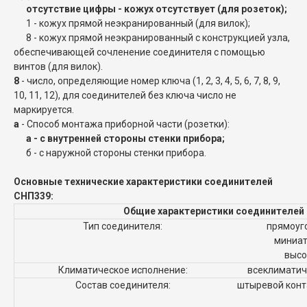
отсутствие цифры - кожух отсутствует (для розеток);
1 - кожух прямой неэкранированный (для вилок);
8 - кожух прямой неэкранированный с конструкцией узла,
обеспечивающей сочленение соединителя с помощью
винтов (для вилок).
8
- число, определяющие номер ключа (1, 2, 3, 4, 5, 6, 7, 8, 9,
10, 11, 12), для соединителей без ключа число не
маркируется.
а
- Способ монтажа приборной части (розетки):
а - с внутренней стороны стенки прибора;
б - с наружной стороны стенки прибора.
Основные технические характеристики соединителей
СНП339:
Общие характеристики соединителей
Тип соединителя:
прямоуг
миниат
высо
Климатическое исполнение:
всеклиматиче
Состав соединителя:
штыревой конта