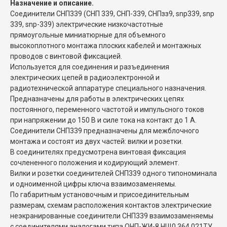
Назначение и описание.
Соединители СНП339 (СНП 339, СНП-339, СНПзз9, snp339, snp
339, snp-339) электрические низкочастотные
прямоугольные миниатюрные для объемного
высокоплотного монтажа плоских кабелей и монтажных
проводов с винтовой фиксацией.
Используется для соединения и разъединения
электрических цепей в радиоэлектронной и
радиотехнической аппаратуре специального назначения.
Предназначены для работы в электрических цепях
постоянного, переменного частотой и импульсного токов
при напряжении до 150 В и силе тока на контакт до 1 А.
Соединители СНП339 предназначены для межблочного
монтажа и состоят из двух частей: вилки и розетки.
В соединителях предусмотрена винтовая фиксация
сочлененного положения и кодирующий элемент.
Вилки и розетки соединителей СНП339 одного типономинала
и одноименной цифры ключа взаимозаменяемы.
По габаритным установочным и присоединительным
размерам, схемам расположения контактов электрические
неэкранированные соединители СНП339 взаимозаменяемы
с соединителями аналогами типа ОНП-ЖИ-8 НЩ0.364.021ТУ