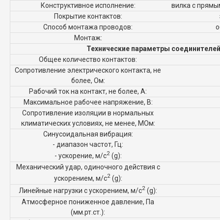
Конструктивное исполнение:
вилка с прямы
Покрытие контактов:
Способ монтажа проводов:
о
Монтаж:
Технические параметры соединителей
Общее количество контактов:
Сопротивление электрического контакта, не
более, Ом:
Рабочий ток на контакт, не более, А:
Максимальное рабочее напряжение, В:
Сопротивление изоляции в нормальных
климатических условиях, не менее, МОм:
Синусоидальная вибрация:
- диапазон частот, Гц:
2
- ускорение, м/с
(g):
Механический удар, одиночного действия с
2
ускорением, м/с
(g):
2
Линейные нагрузки с ускорением, м/с
(g):
Атмосферное пониженное давление, Па
(мм.рт.ст.):