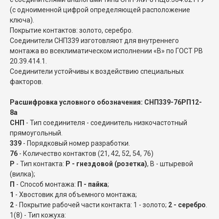
(с одноименной цифрой определяющей расположение
ключа).
Покрытие контактов: золото, серебро.
Соединители СНП339 изготовляют для внутреннего
монтажа во всеклиматическом исполнении «В» по ГОСТ РВ
20.39.414.1.
Соединители устойчивы к воздействию специальных
факторов.
Расшифровка условного обозначения: СНП339-76РП12-
8а
СНП
- Тип соединителя - соединитель низкочастотный
прямоугольный.
339
- Порядковый номер разработки.
76
- Количество контактов (21, 42, 52, 54, 76)
Р
- Тип контакта:
Р - гнездовой (розетка)
, В - штыревой
(вилка);
П
- Способ монтажа:
П - пайка
;
1
- Хвостовик для объемного монтажа;
2
- Покрытие рабочей части контакта: 1 - золото;
2 - серебро
.
1(8) - Тип кожуха: