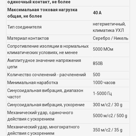
одиночный контакт, не более
Максимальная токовая нагрузка
40 А
общая, не более
негерметичный,
Тип соединителя
климатика УХЛ
Материал контактов
Серебро / Никель
Сопротивление изоляции в нормальных
5000 МОм
климатических условиях, не менее
Амплитудное значение напряжения
850В
цепи
Количество сочленений - расчленений
500
Минимальная наработка
1000 часов
Синусоидальная вибрация, диапазон
1-5000 Гц
частот
Синусоидальная вибрация, ускорение
300 м/с2 / 30 g
Механический удар, одиночного
5000 м/с2 / 500 g
действия с ускорением
Механический удар, многократного
350 м/с2 / 35 g
действия с ускорением