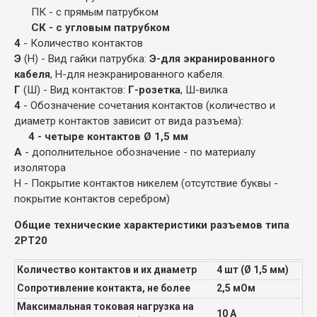
ПК - с прямым патрубком
СК - с угловым патрубком
4
- Количество контактов
Э
(Н) - Вид гайки патрубка:
Э-для экранированного
кабеля
, Н-для неэкранированного кабеля.
Г
(Ш) - Вид контактов:
Г-розетка
, Ш-вилка
4
- Обозначение сочетания контактов (количество и
диаметр контактов зависит от вида разъема):
4 - четыре контактов Ø 1,5 мм
А
- дополнительное обозначение - по материалу
изолятора
Н - Покрытие контактов никелем (отсутствие буквы -
покрытие контактов серебром)
Общие технические характеристики разъемов типа
2РТ20
Количество контактов и их диаметр
4 шт (Ø 1,5 мм)
Сопротивление контакта, не более
2,5 мОм
Максимальная токовая нагрузка на
10 А