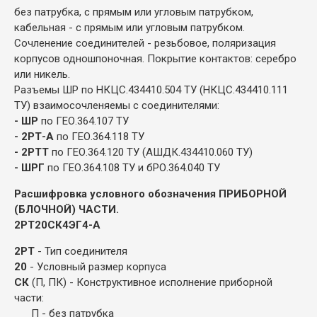
без патрубка, с прямым или угловым патрубком,
кабельная - с прямым или угловым патрубком.
Сочленение соединителей - резьбовое, поляризация
корпусов одношпоночная. Покрытие контактов: серебро
или никель.
Разъемы ШР по НКЦС.434410.504 ТУ (НКЦС.434410.111
ТУ) взаимосочленяемы с соединителями:
- ШР
по ГЕО.364.107 ТУ
- 2РТ-А
по ГЕО.364.118 ТУ
- 2РТТ
по ГЕО.364.120 ТУ (АШДК.434410.060 ТУ)
- ШРГ
по ГЕО.364.108 ТУ и бРО.364.040 ТУ
Расшифровка условного обозначения ПРИБОРНОЙ
(БЛОЧНОЙ) ЧАСТИ.
2РТ20СК4ЭГ4-А
2РТ
- Тип соединителя
20
- Условный размер корпуса
СК
(П, ПК) - Конструктивное исполнение приборной
части:
П - без патрубка