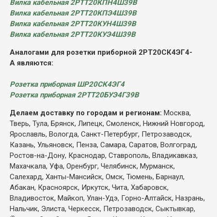
Вилка кабельная 2РТТ20КПН4Ш39В
Вилка кабельная 2РТТ20КПЭ4Ш39В
Вилка кабельная 2РТТ20КУН4Ш39В
Вилка кабельная 2РТТ20КУЭ4Ш39В
Аналогами для розетки приборной 2РТ20СК4ЭГ4-
А являются:
Розетка приборная ШР20СК4ЭГ4
Розетка приборная 2РТТ20БУЭ4Г39В
Делаем доставку по городам и регионам:
Москва,
Тверь, Тула, Брянск, Липецк, Смоленск, Нижний Новгород,
Ярославль, Вологда, Санкт-Петербург, Петрозаводск,
Казань, Ульяновск, Пенза, Самара, Саратов, Волгоград,
Ростов-на-Дону, Краснодар, Ставрополь, Владикавказ,
Махачкала, Уфа, Оренбург, Челябинск, Мурманск,
Салехард, Ханты-Мансийск, Омск, Тюмень, Барнаул,
Абакан, Красноярск, Иркутск, Чита, Хабаровск,
Владивосток, Майкоп, Улан-Удэ, Горно-Алтайск, Назрань,
Нальчик, Элиста, Черкесск, Петрозаводск, Сыктывкар,