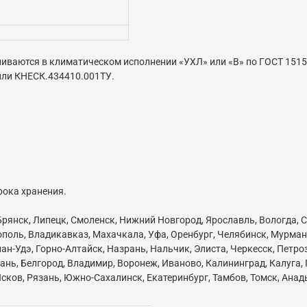
иваются в климатическом исполнении «УХЛ» или «В» по ГОСТ 1515
или КНЕСК.434410.001ТУ.
рока хранения.
 Брянск, Липецк, Смоленск, Нижний Новгород, Ярославль, Вологда, С
ополь, Владикавказ, Махачкала, Уфа, Оренбург, Челябинск, Мурман
ан-Удэ, Горно-Алтайск, Назрань, Нальчик, Элиста, Черкесск, Петр
нь, Белгород, Владимир, Воронеж, Иваново, Калининград, Калуга,
сков, Рязань, Южно-Сахалинск, Екатеринбург, Тамбов, Томск, Анады