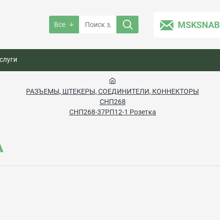
MSKSNAB
Все
слуги
РАЗЪЕМЫ, ШТЕКЕРЫ, СОЕДИНИТЕЛИ, КОННЕКТОРЫ
СНП268
СНП268-37РП12-1 Розетка
А