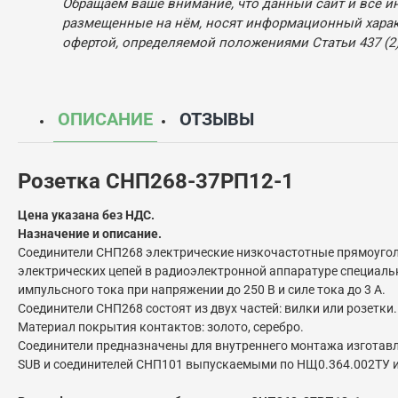
Обращаем ваше внимание, что данный сайт и все и
размещенные на нём, носят информационный характ
офертой, определяемой положениями Статьи 437 (2)
ОПИСАНИЕ
ОТЗЫВЫ
Розетка СНП268-37РП12-1
Цена указана без НДС.
Назначение и описание.
Соединители СНП268 электрические низкочастотные прямоугол
электрических цепей в радиоэлектронной аппаратуре специаль
импульсного тока при напряжении до 250 В и силе тока до 3 А.
Соединители СНП268 состоят из двух частей: вилки или розетки.
Материал покрытия контактов: золото, серебро.
Соединители предназначены для внутреннего монтажа изготавл
SUB и соединителей СНП101 выпускаемыми по НЩ0.364.002ТУ 