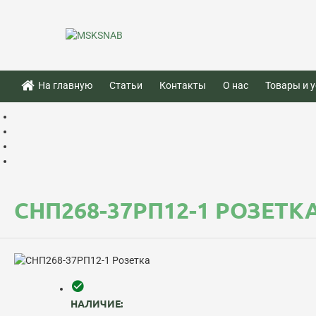
На главную
Статьи
Контакты
О нас
Товары и у
СНП268-37РП12-1 РОЗЕТК
НАЛИЧИЕ: