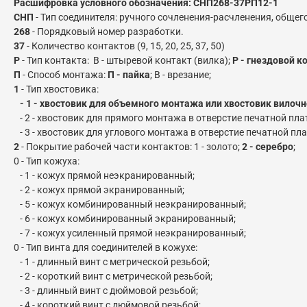
Расшифровка условного обозначения: СНП268-37РП12-1
СНП
- Тип соединителя: ручного сочленения-расчленения, обще
268
- Порядковый номер разработки.
37
- Количество контактов (9, 15, 20, 25, 37, 50)
Р
- Тип контакта: В - штыревой контакт (вилка);
Р - гнездовой ко
П
- Способ монтажа:
П - пайка
; В - врезание;
1
- Тип хвостовика:
- 1 - хвостовик для объемного монтажа или хвостовик вилочно
- 2 - хвостовик для прямого монтажа в отверстие печатной пла
- 3 - хвостовик для углового монтажа в отверстие печатной пла
2
- Покрытие рабочей части контактов: 1 - золото;
2 - серебро
;
0 - Тип кожуха:
- 1 - кожух прямой неэкранированный;
- 2 - кожух прямой экранированный;
- 5 - кожух комбинированный неэкранированный;
- 6 - кожух комбинированный экранированный;
- 7 - кожух усиленный прямой неэкранированный;
0 - Тип винта для соединителей в кожухе:
- 1 - длинный винт с метрической резьбой;
- 2 - короткий винт с метрической резьбой;
- 3 - длинный винт с дюймовой резьбой;
- 4 - короткий винт с дюймовой резьбой;