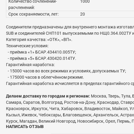
Количество сочленений-
1000
расчленений:
Срок сохраняемости, лет:
20
Соединители предназначены для внутреннего монтажа изготавл
SUB и соединителей СНП101 выпускаемыми по НЩ0.364.002ТУ 
Категория качества: «ОТК», «ВП».
Технические условия:
- приёмка «1» БСАР.434410.005ТУ;
- приёмка «5» БСАР.430420.014ТУ.
Гарантийная наработка:
- 15000 часов во всех режимах и условиях, допускаемых ТУ;
- 175000 часов в облегчённом режиме.
Гарантийная наработка исчисляется в пределах гарантийного с
Делаем доставку по городам и регионам:
Москва, Тверь, Тула,
Самара, Саратов, Волгоград, Ростов-на-Дону, Краснодар, Ставр
Красноярск, Иркутск, Чита, Хабаровск, Владивосток, Майкоп, Ул
Кызыл, Ижевск, Чебоксары, Благовещенск, Архангельск, Астраха
Курск, Магадан, Великий Новгород, Новосибирск, Орел, Пермь, П
НАПИСАТЬ ОТЗЫВ