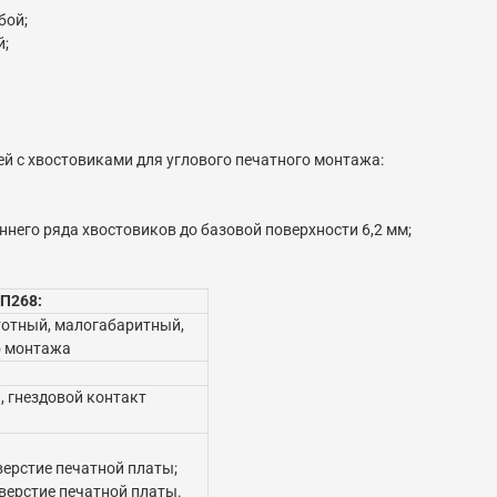
бой;
й;
ей с хвостовиками для углового печатного монтажа:
ннего ряда хвостовиков до базовой поверхности 6,2 мм;
П268:
тотный, малогабаритный,
о монтажа
, гнездовой контакт
верстие печатной платы;
верстие печатной платы.