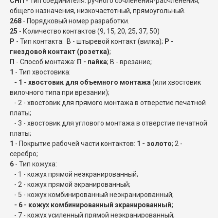
СНП
- Тип соединителя: ручного сочленения-расчленения,
общего назначения, низкочастотный, прямоугольный.
268
- Порядковый номер разработки.
25
- Количество контактов (9, 15, 20, 25, 37, 50)
Р
- Тип контакта: В - штыревой контакт (вилка);
Р -
гнездовой контакт (розетка)
;
П
- Способ монтажа:
П - пайка
; В - врезание;
1
- Тип хвостовика:
- 1 - хвостовик для объемного монтажа
(или хвостовик
вилочного типа при врезании);
- 2 - хвостовик для прямого монтажа в отверстие печатной
платы;
- 3 - хвостовик для углового монтажа в отверстие печатной
платы;
1
- Покрытие рабочей части контактов:
1 - золото
; 2 -
серебро;
6
- Тип кожуха:
- 1 - кожух прямой неэкранированный;
- 2 - кожух прямой экранированный;
- 5 - кожух комбинированный неэкранированный;
- 6 - кожух комбинированный экранированный;
- 7 - кожух усиленный прямой неэкранированный;