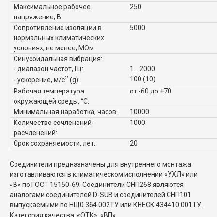
Максимальное рабочее
250
напряжение, В:
Сопротивление изоляции в
5000
нормальных климатических
условиях, не менее, МОм:
Синусоидальная вибрация:
- диапазон частот, Гц:
1....2000
2
100 (10)
- ускорение, м/с
(g):
Рабочая температура
от -60 до +70
окружающей среды, °C:
Минимальная наработка, часов:
10000
Количество сочленений-
1000
расчленений:
Срок сохраняемости, лет:
20
Соединители предназначены для внутреннего монтажа
изготавливаются в климатическом исполнении «УХЛ» или
«В» по ГОСТ 15150-69. Соединители СНП268 являются
аналогами соединителей D-SUB и соединителей СНП101
выпускаемыми по НЩ0.364.002ТУ или КНЕСК.434410.001ТУ.
Категория качества: «ОТК», «ВП».