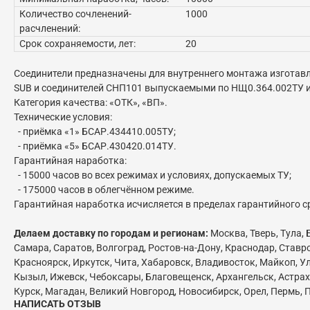
Количество сочленений-
1000
расчленений:
Срок сохраняемости, лет:
20
Соединители предназначены для внутреннего монтажа изготавл
SUB и соединителей СНП101 выпускаемыми по НЩ0.364.002ТУ 
Категория качества: «ОТК», «ВП».
Технические условия:
- приёмка «1» БСАР.434410.005ТУ;
- приёмка «5» БСАР.430420.014ТУ.
Гарантийная наработка:
- 15000 часов во всех режимах и условиях, допускаемых ТУ;
- 175000 часов в облегчённом режиме.
Гарантийная наработка исчисляется в пределах гарантийного с
Делаем доставку по городам и регионам:
Москва, Тверь, Тула,
Самара, Саратов, Волгоград, Ростов-на-Дону, Краснодар, Ставр
Красноярск, Иркутск, Чита, Хабаровск, Владивосток, Майкоп, Ул
Кызыл, Ижевск, Чебоксары, Благовещенск, Архангельск, Астраха
Курск, Магадан, Великий Новгород, Новосибирск, Орел, Пермь, П
НАПИСАТЬ ОТЗЫВ