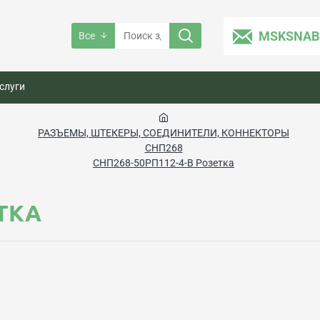
MSKSNAB
Все
слуги
РАЗЪЕМЫ, ШТЕКЕРЫ, СОЕДИНИТЕЛИ, КОННЕКТОРЫ
СНП268
СНП268-50РП112-4-В Розетка
ЕТКА