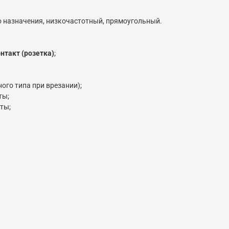
го назначения, низкочастотный, прямоугольный.
онтакт (розетка)
;
ого типа при врезании);
ты;
ты;