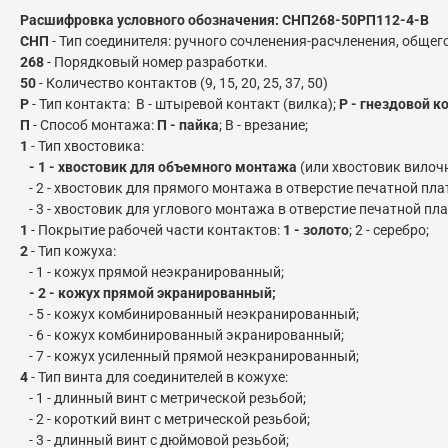
Расшифровка условного обозначения: СНП268-50РП112-4-В
СНП
- Тип соединителя: ручного сочленения-расчленения, обще
268
- Порядковый номер разработки.
50
- Количество контактов (9, 15, 20, 25, 37, 50)
Р
- Тип контакта: В - штыревой контакт (вилка);
Р - гнездовой к
П
- Способ монтажа:
П - пайка
; В - врезание;
1
- Тип хвостовика:
- 1 - хвостовик для объемного монтажа
(или хвостовик вилочн
- 2 - хвостовик для прямого монтажа в отверстие печатной пла
- 3 - хвостовик для углового монтажа в отверстие печатной пла
1
- Покрытие рабочей части контактов:
1 - золото
; 2 - серебро;
2
- Тип кожуха:
- 1 - кожух прямой неэкранированный;
- 2 - кожух прямой экранированный;
- 5 - кожух комбинированный неэкранированный;
- 6 - кожух комбинированный экранированный;
- 7 - кожух усиленный прямой неэкранированный;
4
- Тип винта для соединителей в кожухе:
- 1 - длинный винт с метрической резьбой;
- 2 - короткий винт с метрической резьбой;
- 3 - длинный винт с дюймовой резьбой;