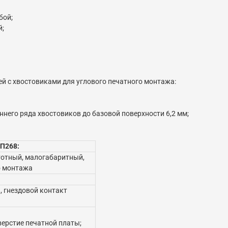
бой;
й;
ей с хвостовиками для углового печатного монтажа:
ннего ряда хвостовиков до базовой поверхности 6,2 мм;
П268:
тотный, малогабаритный,
о монтажа
, гнездовой контакт
верстие печатной платы;