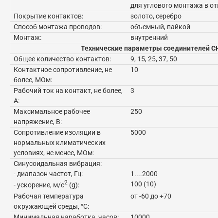
для углового монтажа в от
Покрытие контактов:
золото, серебро
Способ монтажа проводов:
объемный, пайкой
Монтаж:
внутренний
Технические параметры соединителей С
Общее количество контактов:
9, 15, 25, 37, 50
Контактное сопротивление, не
10
более, МОм:
Рабочий ток на контакт, не более,
3
А:
Максимальное рабочее
250
напряжение, В:
Сопротивление изоляции в
5000
нормальных климатических
условиях, не менее, МОм:
Синусоидальная вибрация:
- диапазон частот, Гц:
1....2000
2
100 (10)
- ускорение, м/с
(g):
Рабочая температура
от -60 до +70
окружающей среды, °C:
Минимальная наработка, часов:
10000