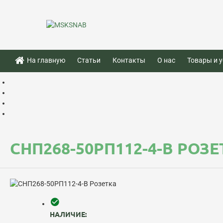
На главную
Статьи
Контакты
О нас
Товары и у
СНП268-50РП112-4-В РОЗ
НАЛИЧИЕ: