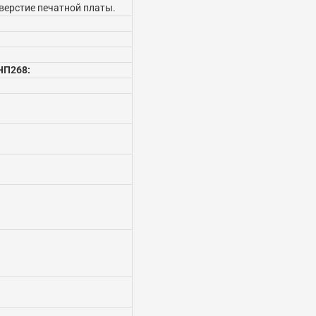
верстие печатной платы.
НП268: