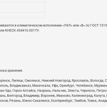
иваются в климатическом исполнении «УХЛ» или «В» по ГОСТ 1515
или КНЕСК.434410.001ТУ.
рока хранения.
 Брянск, Липецк, Смоленск, Нижний Новгород, Ярославль, Вологда, С
ополь, Владикавказ, Махачкала, Уфа, Оренбург, Челябинск, Мурман
ан-Удэ, Горно-Алтайск, Назрань, Нальчик, Элиста, Черкесск, Петр
нь, Белгород, Владимир, Воронеж, Иваново, Калининград, Калуга,
сков, Рязань, Южно-Сахалинск, Екатеринбург, Тамбов, Томск, Анады