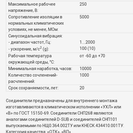
Максимальное рабочее
250
напряжение, В:
Сопротивление изоляции в
5000
нормальных климатических
условиях, не менее, МОм:
Синусоидальная вибрация:
- диапазон частот, Гц:
1....2000
2
100 (10)
- ускорение, м/с
(g):
Рабочая температура
от -60 до +70
окружающей среды, °C:
Минимальная наработка, часов:
10000
Количество сочленений-
1000
расчленений:
Срок сохраняемости, лет:
20
Соединители предназначены для внутреннего монтажа
изготавливаются в климатическом исполнении «УХЛ» или
«В» по ГОСТ 15150-69. Соединители СНП268 являются
аналогами соединителей D-SUB и соединителей СНП101
выпускаемыми по НЩ0.364.002ТУ или КНЕСК.434410.001ТУ.
Категория качества: «ОТК», «ВП».