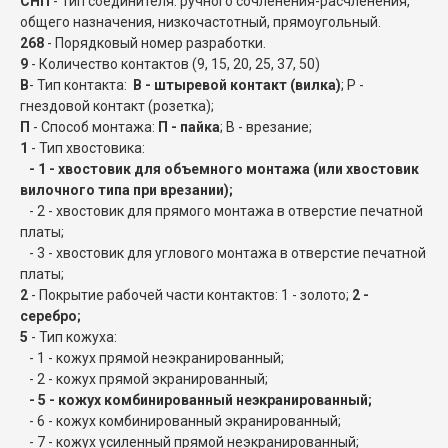
СНП
- Тип соединителя: ручного сочленения-расчленения,
общего назначения, низкочастотный, прямоугольный.
268
- Порядковый номер разработки.
9
- Количество контактов (9, 15, 20, 25, 37, 50)
В
- Тип контакта:
В - штыревой контакт (вилка)
;
Р -
гнездовой контакт (розетка);
П
- Способ монтажа:
П - пайка
; В - врезание;
1
- Тип хвостовика:
- 1 - хвостовик для объемного монтажа (или хвостовик
вилочного типа при врезании);
- 2 - хвостовик для прямого монтажа в отверстие печатной
платы;
- 3 - хвостовик для углового монтажа в отверстие печатной
платы;
2
- Покрытие рабочей части контактов: 1 - золото;
2 -
серебро;
5
- Тип кожуха:
- 1 - кожух прямой неэкранированный;
- 2 - кожух прямой экранированный;
- 5 - кожух комбинированный неэкранированный;
- 6 - кожух комбинированный экранированный;
- 7 - кожух усиленный прямой неэкранированный;