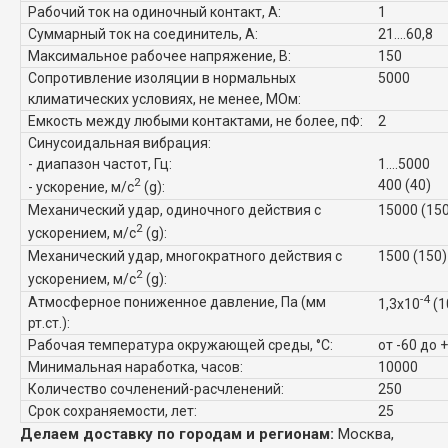
Рабочий ток на одиночный контакт, А:
1
Суммарный ток на соединитель, А:
21....60,8
Максимальное рабочее напряжение, В:
150
Сопротивление изоляции в нормальных
5000
климатических условиях, не менее, МОм:
Емкость между любыми контактами, не более, пФ:
2
Синусоидальная вибрация:
- диапазон частот, Гц:
1....5000
2
400 (40)
- ускорение, м/с
(g):
Механический удар, одиночного действия с
15000 (15
2
ускорением, м/с
(g):
Механический удар, многократного действия с
1500 (150)
2
ускорением, м/с
(g):
-4
Атмосферное пониженное давление, Па (мм
1,3x10
(1
рт.ст.):
Рабочая температура окружающей среды, °C:
от -60 до 
Минимальная наработка, часов:
10000
Количество сочленений-расчленений:
250
Срок сохраняемости, лет:
25
Делаем доставку по городам и регионам:
Москва,