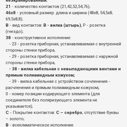
неэкранированный
;
21
- количество контактов (21,42,52,54,76);
46х8
- условный размер: длина и ширина (48х8; 54,5х8;
69,5х8,8);
В
- вид контактов:
В - вилка (штырь)
, Р - розетка
(гнездо);
38
- конструктивное исполнение:
- 23 - розетка приборная, устанавливаемая с внутренней
стороны стенки прибора,
- 29 - розетка приборная, устанавливаемая с наружной
стороны стенки прибора,
- 38 - вилка кабельная с невыпадающими винтами и
прямым полиамидным кожухом;
- 39 - вилка кабельная с устройством сочленения -
расчленения и прямым полиамидным кожухом
;
0 - номер позиции кодирующего элемента (для
соединителя без поляризующего элемента не
указывается);
С
- Покрытие контактов:
С – серебро
, отсутствие буквы
– золото;
В
- всеклиматическое исполнение.