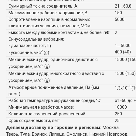
Суммарный ток на соединитель, А:
21....60,8
Максимальное рабочее напряжение, В:
150
Сопротивление изоляции в нормальных
5000
климатических условиях, не менее, МОм:
Емкость между любыми контактами, не более, пФ:
2
Синусоидальная вибрация:
- диапазон частот, Гц:
1....5000
2
400 (40)
- ускорение, м/с
(g):
Механический удар, одиночного действия с
15000 (15
2
ускорением, м/с
(g):
Механический удар, многократного действия с
1500 (150)
2
ускорением, м/с
(g):
-4
Атмосферное пониженное давление, Па (мм
1,3x10
(1
рт.ст.):
Рабочая температура окружающей среды, °C:
от -60 до 
Минимальная наработка, часов:
10000
Количество сочленений-расчленений:
250
Срок сохраняемости, лет:
25
Делаем доставку по городам и регионам:
Москва,
Тверь, Тула, Брянск, Липецк, Смоленск, Нижний Новгород,