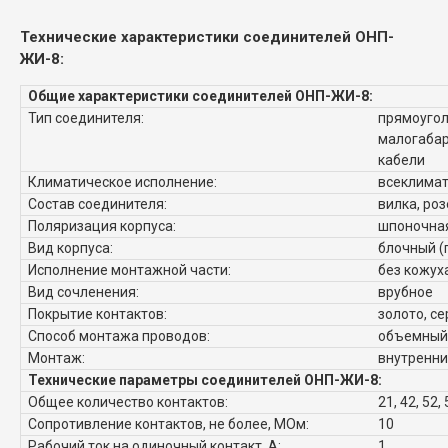
Технические характеристики с
оединителей ОНП-
ЖИ-8
:
Общие характеристики соединителей ОНП-ЖИ-8:
Тип соединителя:
прямоугол
малогабар
кабели
Климатическое исполнение:
всеклима
Состав соединителя:
вилка, роз
Поляризация корпуса:
шпоночна
Вид корпуса:
блочный (
Исполнение монтажной части:
без кожух
Вид сочленения:
врубное
Покрытие контактов:
золото, с
Способ монтажа проводов:
объемный,
Монтаж:
внутренн
Технические параметры соединителей ОНП-ЖИ-8:
Общее количество контактов:
21, 42, 52, 
Сопротивление контактов, не более, МОм:
10
Рабочий ток на одиночный контакт, А:
1