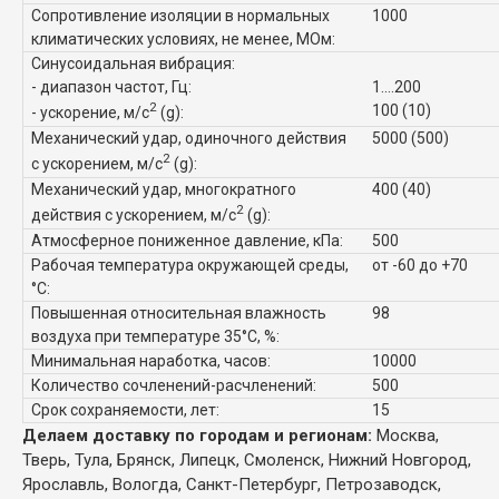
Сопротивление изоляции в нормальных
1000
климатических условиях, не менее, МОм:
Синусоидальная вибрация:
- диапазон частот, Гц:
1....200
2
100 (10)
- ускорение, м/с
(g):
Механический удар, одиночного действия
5000 (500)
2
с ускорением, м/с
(g):
Механический удар, многократного
400 (40)
2
действия с ускорением, м/с
(g):
Атмосферное пониженное давление, кПа:
500
Рабочая температура окружающей среды,
от -60 до +70
°C:
Повышенная относительная влажность
98
воздуха при температуре 35°C, %:
Минимальная наработка, часов:
10000
Количество сочленений-расчленений:
500
Срок сохраняемости, лет:
15
Делаем доставку по городам и регионам:
Москва,
Тверь, Тула, Брянск, Липецк, Смоленск, Нижний Новгород,
Ярославль, Вологда, Санкт-Петербург, Петрозаводск,