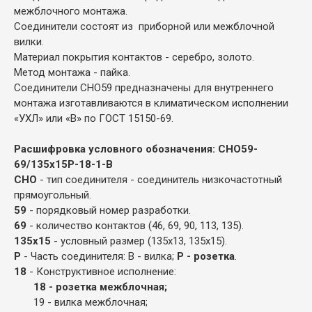
межблочного монтажа.
Соединители состоят из приборной или межблочной
вилки.
Материал покрытия контактов - серебро, золото.
Метод монтажа - пайка.
Соединители СНО59 предназначены для внутреннего
монтажа изготавливаются в климатическом исполнении
«УХЛ» или «В» по ГОСТ 15150-69.
Расшифровка условного обозначения: СНО59-
69/135х15Р-18-1-В
СНО
- тип соединителя - соединитель низкочастотный
прямоугольный.
59
- порядковый номер разработки.
69
- количество контактов (
46, 69, 90, 113, 135).
135х15
- условный размер (
135х13, 135х15).
Р
- Часть соединителя: В - вилка;
Р - розетка
.
18
- Конструктивное исполнение:
18 - розетка межблочная;
19 - вилка межблочная;